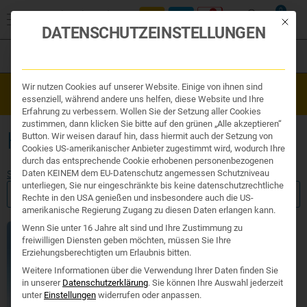
0
Mit die
DATENSCHUTZEINSTELLUNGEN
Filter
Organe & Organ Uhr
Wir nutzen Cookies auf unserer Website. Einige von ihnen sind
Westend Online-Shop: Sicher, schnell und 24/7 für Sie da!
Traditionelle Medizin
essenziell, während andere uns helfen, diese Website und Ihre
Gratisversand ab €50
Nahrungsergänzung
Erfahrung zu verbessern. Wollen Sie der Setzung aller Cookies
Kosmetik und Hygiene
zustimmen, dann klicken Sie bitte auf den grünen „Alle akzeptieren“
Ihr Apotheker
HARNWEGSINFEKTION
Button. Wir weisen darauf hin, dass hiermit auch der Setzung von
Cookies US-amerikanischer Anbieter zugestimmt wird, wodurch Ihre
durch das entsprechende Cookie erhobenen personenbezogenen
Daten KEINEM dem EU-Datenschutz angemessen Schutzniveau
Start
/ Produkte verschlagwortet mit „harnwegsinfektion“
unterliegen, Sie nur eingeschränkte bis keine datenschutzrechtliche
FILTER ANZEIGEN
Rechte in den USA genießen und insbesondere auch die US-
amerikanische Regierung Zugang zu diesen Daten erlangen kann.
Wenn Sie unter 16 Jahre alt sind und Ihre Zustimmung zu
freiwilligen Diensten geben möchten, müssen Sie Ihre
Erziehungsberechtigten um Erlaubnis bitten.
Weitere Informationen über die Verwendung Ihrer Daten finden Sie
in unserer
Datenschutzerklärung
.
Sie können Ihre Auswahl jederzeit
unter
Einstellungen
widerrufen oder anpassen.