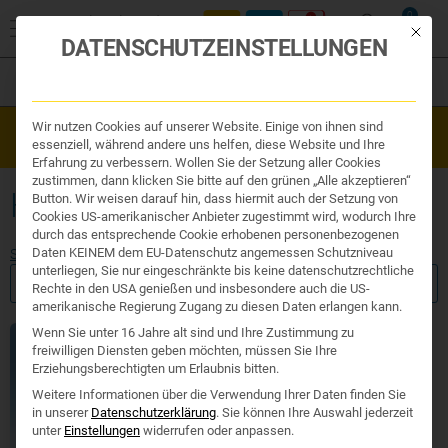
0
Mit die
DATENSCHUTZEINSTELLUNGEN
Filter
Organe & Organ Uhr
Wir nutzen Cookies auf unserer Website. Einige von ihnen sind
Westend Online-Shop: Sicher, schnell und 24/7 für Sie da!
Traditionelle Medizin
essenziell, während andere uns helfen, diese Website und Ihre
Gratisversand ab €50
Nahrungsergänzung
Erfahrung zu verbessern. Wollen Sie der Setzung aller Cookies
Kosmetik und Hygiene
zustimmen, dann klicken Sie bitte auf den grünen „Alle akzeptieren“
Ihr Apotheker
HAUHECHELWURZEL
Button. Wir weisen darauf hin, dass hiermit auch der Setzung von
Cookies US-amerikanischer Anbieter zugestimmt wird, wodurch Ihre
durch das entsprechende Cookie erhobenen personenbezogenen
Daten KEINEM dem EU-Datenschutz angemessen Schutzniveau
Start
/ Produkte verschlagwortet mit „hauhechelwurzel“
unterliegen, Sie nur eingeschränkte bis keine datenschutzrechtliche
FILTER ANZEIGEN
Rechte in den USA genießen und insbesondere auch die US-
amerikanische Regierung Zugang zu diesen Daten erlangen kann.
Wenn Sie unter 16 Jahre alt sind und Ihre Zustimmung zu
freiwilligen Diensten geben möchten, müssen Sie Ihre
Erziehungsberechtigten um Erlaubnis bitten.
Weitere Informationen über die Verwendung Ihrer Daten finden Sie
in unserer
Datenschutzerklärung
.
Sie können Ihre Auswahl jederzeit
unter
Einstellungen
widerrufen oder anpassen.