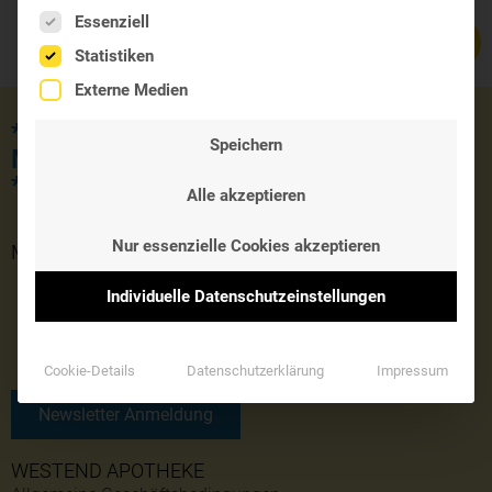
Es folgt eine Liste der Service-Gruppen, für die eine Einwil
Essenziell
Statistiken
Externe Medien
*** JETZT KOSTENLOSE LIEFERUNG
Speichern
MIT DEM GUTSCHEINCODE 'SOMMER'
***
Alle akzeptieren
Nur essenzielle Cookies akzeptieren
MONATLICHER NEWSLETTER
Individuelle Datenschutzeinstellungen
Cookie-Details
Datenschutzerklärung
Impressum
Newsletter Anmeldung
WESTEND APOTHEKE