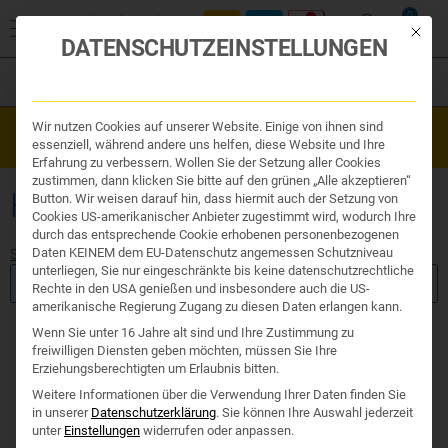
0
Mit die
DATENSCHUTZEINSTELLUNGEN
Filter
Organe & Organ Uhr
Wir nutzen Cookies auf unserer Website. Einige von ihnen sind
Westend Online-Shop: Sicher, schnell und 24/7 für Sie da!
Traditionelle Medizin
essenziell, während andere uns helfen, diese Website und Ihre
Gratisversand ab €50
Nahrungsergänzung
Erfahrung zu verbessern. Wollen Sie der Setzung aller Cookies
Kosmetik und Hygiene
zustimmen, dann klicken Sie bitte auf den grünen „Alle akzeptieren“
Ihr Apotheker
HAUTPROBLEME
Button. Wir weisen darauf hin, dass hiermit auch der Setzung von
Cookies US-amerikanischer Anbieter zugestimmt wird, wodurch Ihre
durch das entsprechende Cookie erhobenen personenbezogenen
Daten KEINEM dem EU-Datenschutz angemessen Schutzniveau
Start
/ Produkte verschlagwortet mit „Hautprobleme“
unterliegen, Sie nur eingeschränkte bis keine datenschutzrechtliche
FILTER ANZEIGEN
Rechte in den USA genießen und insbesondere auch die US-
amerikanische Regierung Zugang zu diesen Daten erlangen kann.
Wenn Sie unter 16 Jahre alt sind und Ihre Zustimmung zu
freiwilligen Diensten geben möchten, müssen Sie Ihre
Erziehungsberechtigten um Erlaubnis bitten.
Keine Produkte gefunde
Weitere Informationen über die Verwendung Ihrer Daten finden Sie
in unserer
Datenschutzerklärung
.
Sie können Ihre Auswahl jederzeit
unter
Einstellungen
widerrufen oder anpassen.