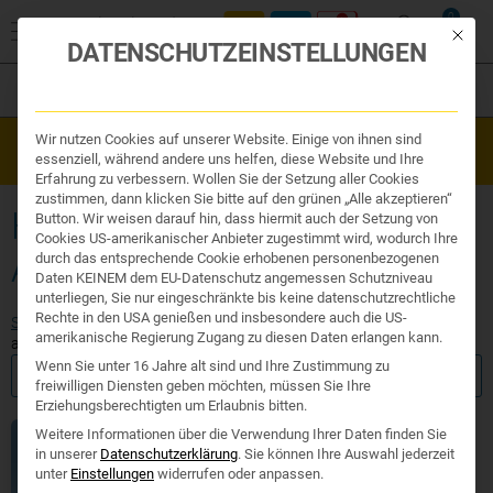
0
Mit die
DATENSCHUTZEINSTELLUNGEN
Filter
Organe & Organ Uhr
Wir nutzen Cookies auf unserer Website. Einige von ihnen sind
Westend Online-Shop: Sicher, schnell und 24/7 für Sie da!
Traditionelle Medizin
essenziell, während andere uns helfen, diese Website und Ihre
Gratisversand ab €50
Nahrungsergänzung
Erfahrung zu verbessern. Wollen Sie der Setzung aller Cookies
Kosmetik und Hygiene
zustimmen, dann klicken Sie bitte auf den grünen „Alle akzeptieren“
Ihr Apotheker
HEILPILZE IMMUNSYSTEM
Button. Wir weisen darauf hin, dass hiermit auch der Setzung von
Cookies US-amerikanischer Anbieter zugestimmt wird, wodurch Ihre
APOTHEKE
durch das entsprechende Cookie erhobenen personenbezogenen
Daten KEINEM dem EU-Datenschutz angemessen Schutzniveau
unterliegen, Sie nur eingeschränkte bis keine datenschutzrechtliche
Rechte in den USA genießen und insbesondere auch die US-
Start
/ Produkte verschlagwortet mit „heilpilze immunsystem
amerikanische Regierung Zugang zu diesen Daten erlangen kann.
apotheke“
Wenn Sie unter 16 Jahre alt sind und Ihre Zustimmung zu
FILTER ANZEIGEN
freiwilligen Diensten geben möchten, müssen Sie Ihre
Erziehungsberechtigten um Erlaubnis bitten.
Weitere Informationen über die Verwendung Ihrer Daten finden Sie
in unserer
Datenschutzerklärung
.
Sie können Ihre Auswahl jederzeit
unter
Einstellungen
widerrufen oder anpassen.