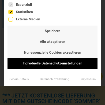
Es folgt eine Liste der Service-Gruppen, für die eine Einwil
Essenziell
Statistiken
Externe Medien
Speichern
Immunsystem
TriKomplex
Alle akzeptieren
Agaricus, Reishi und
Shiitake
Nur essenzielle Cookies akzeptieren
37,70 €
Individuelle Datenschutzeinstellungen
Cookie-Details
Datenschutzerklärung
Impressum
*** JETZT KOSTENLOSE LIEFERUNG
MIT DEM GUTSCHEINCODE 'SOMMER'