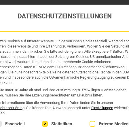
DATENSCHUTZEINSTELLUNGEN
tzen Cookies auf unserer Website. Einige von ihnen sind essenziell, während an
tik und Hygiene
Organe & Organ-Uhr
Traditi
fen, diese Website und Ihre Erfahrung zu verbessern. Wollen Sie der Setzung all
 zustimmen, dann klicken Sie bitte auf den grünen „Alle akzeptieren“ Button. Wi
 darauf hin, dass hiermit auch der Setzung von Cookies US-amerikanischer Anbi
Westend Online-Shop: Sicher, schnell und 24/7 für Sie da!
immt wird, wodurch Ihre durch das entsprechende Cookie erhobenen
enbezogenen Daten KEINEM dem EU-Datenschutz angemessen Schutzniveau
Gratisversand ab €50
iegen, Sie nur eingeschränkte bis keine datenschutzrechtliche Rechte in den US
en und insbesondere auch die US-amerikanische Regierung Zugang zu diesen 
SYSTEM DURCHBLUTUNG
en kann.
ie unter 16 Jahre alt sind und Ihre Zustimmung zu freiwilligen Diensten geben
n, müssen Sie Ihre Erziehungsberechtigten um Erlaubnis bitten.
ystem durchblutung“
e Informationen über die Verwendung Ihrer Daten finden Sie in unserer
chutzerklärung
.
Sie können Ihre Auswahl jederzeit unter
Einstellungen
widerruf
en.
lgt eine Liste der Service-Gruppen, für die eine Einwilligung erte
Essenziell
Statistiken
Externe Medien