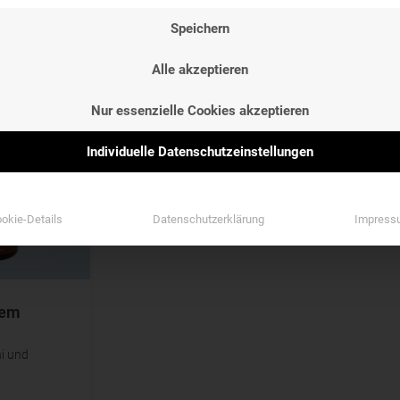
NG
ETIKETTEN
GESCHMAC
Speichern
NG
ETIKETTEN
GESCHMAC
Etiketten
Geschmack
Alle akzeptieren
Etiketten
Geschmack
Nur essenzielle Cookies akzeptieren
Individuelle Datenschutzeinstellungen
okie-Details
Datenschutzerklärung
Impress
tem
hi und