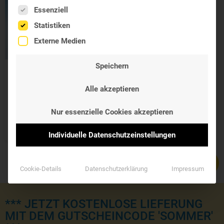
Es folgt eine Liste der Service-Gruppen, für die eine Einwil
Essenziell
Statistiken
Externe Medien
Speichern
Immunsystem
TriKomplex
Alle akzeptieren
Agaricus, Reishi und
Shiitake
Nur essenzielle Cookies akzeptieren
37,70 €
Individuelle Datenschutzeinstellungen
Cookie-Details
Datenschutzerklärung
Impressum
*** JETZT KOSTENLOSE LIEFERUNG
MIT DEM GUTSCHEINCODE 'SOMMER'