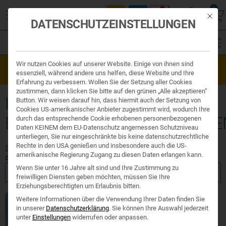
0
Mit die
DATENSCHUTZEINSTELLUNGEN
Filter
Organe & Organ Uhr
Wir nutzen Cookies auf unserer Website. Einige von ihnen sind
Westend Online-Shop: Sicher, schnell und 24/7 für Sie da!
Traditionelle Medizin
essenziell, während andere uns helfen, diese Website und Ihre
Gratisversand ab €50
Nahrungsergänzung
Erfahrung zu verbessern. Wollen Sie der Setzung aller Cookies
Kosmetik und Hygiene
zustimmen, dann klicken Sie bitte auf den grünen „Alle akzeptieren“
Ihr Apotheker
HEILPILZE IMMUNSYSTEM
Button. Wir weisen darauf hin, dass hiermit auch der Setzung von
Cookies US-amerikanischer Anbieter zugestimmt wird, wodurch Ihre
DURCHBLUTUNGSSTÖRUNGE
durch das entsprechende Cookie erhobenen personenbezogenen
Daten KEINEM dem EU-Datenschutz angemessen Schutzniveau
unterliegen, Sie nur eingeschränkte bis keine datenschutzrechtliche
Rechte in den USA genießen und insbesondere auch die US-
Start
/ Produkte verschlagwortet mit „heilpilze immunsystem
amerikanische Regierung Zugang zu diesen Daten erlangen kann.
durchblutungsstörungen“
Wenn Sie unter 16 Jahre alt sind und Ihre Zustimmung zu
FILTER ANZEIGEN
freiwilligen Diensten geben möchten, müssen Sie Ihre
Erziehungsberechtigten um Erlaubnis bitten.
Weitere Informationen über die Verwendung Ihrer Daten finden Sie
in unserer
Datenschutzerklärung
.
Sie können Ihre Auswahl jederzeit
unter
Einstellungen
widerrufen oder anpassen.