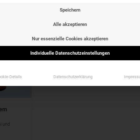
NG
ETIKETTEN
GESCHMAC
Speichern
NG
ETIKETTEN
GESCHMAC
Etiketten
Geschmack
Alle akzeptieren
Etiketten
Geschmack
Nur essenzielle Cookies akzeptieren
Individuelle Datenschutzeinstellungen
okie-Details
Datenschutzerklärung
Impress
tem
hi und