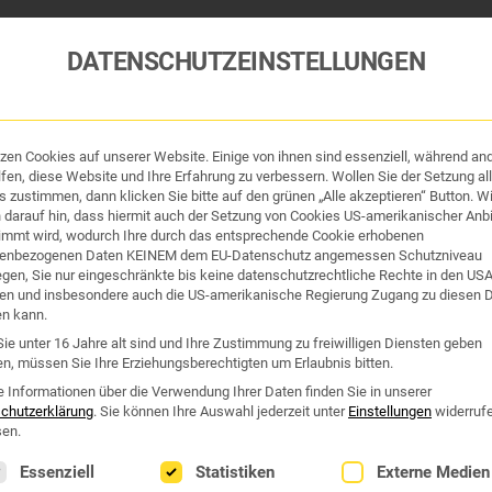
DATENSCHUTZEINSTELLUNGEN
tzen Cookies auf unserer Website. Einige von ihnen sind essenziell, während an
tik und Hygiene
Organe & Organ-Uhr
Traditi
fen, diese Website und Ihre Erfahrung zu verbessern. Wollen Sie der Setzung all
 zustimmen, dann klicken Sie bitte auf den grünen „Alle akzeptieren“ Button. Wi
 darauf hin, dass hiermit auch der Setzung von Cookies US-amerikanischer Anbi
Westend Online-Shop: Sicher, schnell und 24/7 für Sie da!
immt wird, wodurch Ihre durch das entsprechende Cookie erhobenen
enbezogenen Daten KEINEM dem EU-Datenschutz angemessen Schutzniveau
Gratisversand ab €50
iegen, Sie nur eingeschränkte bis keine datenschutzrechtliche Rechte in den US
en und insbesondere auch die US-amerikanische Regierung Zugang zu diesen 
SYSTEM GEGEN ENTZÜNDU
en kann.
ie unter 16 Jahre alt sind und Ihre Zustimmung zu freiwilligen Diensten geben
n, müssen Sie Ihre Erziehungsberechtigten um Erlaubnis bitten.
system gegen entzündungen“
e Informationen über die Verwendung Ihrer Daten finden Sie in unserer
chutzerklärung
.
Sie können Ihre Auswahl jederzeit unter
Einstellungen
widerruf
en.
lgt eine Liste der Service-Gruppen, für die eine Einwilligung erte
Essenziell
Statistiken
Externe Medien