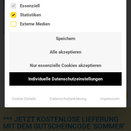
Es folgt eine Liste der Service-Gruppen, für die eine Einwil
Essenziell
Statistiken
Externe Medien
Speichern
Immunsystem
TriKomplex
Alle akzeptieren
Agaricus, Reishi und
Shiitake
Nur essenzielle Cookies akzeptieren
37,70 €
Individuelle Datenschutzeinstellungen
Cookie-Details
Datenschutzerklärung
Impressum
*** JETZT KOSTENLOSE LIEFERUNG
MIT DEM GUTSCHEINCODE 'SOMMER'