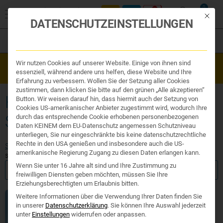
0
Mit die
DATENSCHUTZEINSTELLUNGEN
Filter
Organe & Organ Uhr
Wir nutzen Cookies auf unserer Website. Einige von ihnen sind
Westend Online-Shop: Sicher, schnell und 24/7 für Sie da!
Traditionelle Medizin
essenziell, während andere uns helfen, diese Website und Ihre
Gratisversand ab €50
Nahrungsergänzung
Erfahrung zu verbessern. Wollen Sie der Setzung aller Cookies
Kosmetik und Hygiene
zustimmen, dann klicken Sie bitte auf den grünen „Alle akzeptieren“
Ihr Apotheker
HEILPILZE IMMUNSYSTEM
Button. Wir weisen darauf hin, dass hiermit auch der Setzung von
Cookies US-amerikanischer Anbieter zugestimmt wird, wodurch Ihre
SCHLEIMHÄUTE
durch das entsprechende Cookie erhobenen personenbezogenen
Daten KEINEM dem EU-Datenschutz angemessen Schutzniveau
unterliegen, Sie nur eingeschränkte bis keine datenschutzrechtliche
Rechte in den USA genießen und insbesondere auch die US-
Start
/ Produkte verschlagwortet mit „heilpilze immunsystem
amerikanische Regierung Zugang zu diesen Daten erlangen kann.
schleimhäute“
Wenn Sie unter 16 Jahre alt sind und Ihre Zustimmung zu
FILTER ANZEIGEN
freiwilligen Diensten geben möchten, müssen Sie Ihre
Erziehungsberechtigten um Erlaubnis bitten.
Weitere Informationen über die Verwendung Ihrer Daten finden Sie
in unserer
Datenschutzerklärung
.
Sie können Ihre Auswahl jederzeit
unter
Einstellungen
widerrufen oder anpassen.