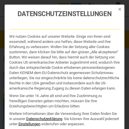
0
Mit die
DATENSCHUTZEINSTELLUNGEN
Filter
Organe & Organ Uhr
Wir nutzen Cookies auf unserer Website. Einige von ihnen sind
Westend Online-Shop: Sicher, schnell und 24/7 für Sie da!
Traditionelle Medizin
essenziell, während andere uns helfen, diese Website und Ihre
Gratisversand ab €50
Nahrungsergänzung
Erfahrung zu verbessern. Wollen Sie der Setzung aller Cookies
Kosmetik und Hygiene
zustimmen, dann klicken Sie bitte auf den grünen „Alle akzeptieren“
Ihr Apotheker
HELICOBACTER BEHANDELN
Button. Wir weisen darauf hin, dass hiermit auch der Setzung von
Cookies US-amerikanischer Anbieter zugestimmt wird, wodurch Ihre
durch das entsprechende Cookie erhobenen personenbezogenen
Daten KEINEM dem EU-Datenschutz angemessen Schutzniveau
Start
/ Produkte verschlagwortet mit „Helicobacter behandeln“
unterliegen, Sie nur eingeschränkte bis keine datenschutzrechtliche
FILTER ANZEIGEN
Rechte in den USA genießen und insbesondere auch die US-
amerikanische Regierung Zugang zu diesen Daten erlangen kann.
Wenn Sie unter 16 Jahre alt sind und Ihre Zustimmung zu
TCM
freiwilligen Diensten geben möchten, müssen Sie Ihre
Erziehungsberechtigten um Erlaubnis bitten.
Weitere Informationen über die Verwendung Ihrer Daten finden Sie
in unserer
Datenschutzerklärung
.
Sie können Ihre Auswahl jederzeit
unter
Einstellungen
widerrufen oder anpassen.