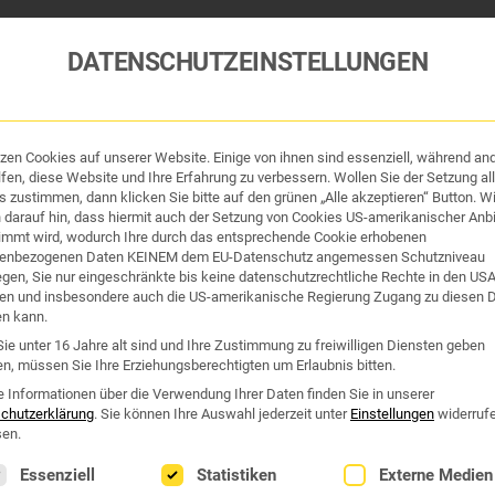
DATENSCHUTZEINSTELLUNGEN
tzen Cookies auf unserer Website. Einige von ihnen sind essenziell, während an
tik und Hygiene
Organe & Organ-Uhr
Traditi
fen, diese Website und Ihre Erfahrung zu verbessern. Wollen Sie der Setzung all
 zustimmen, dann klicken Sie bitte auf den grünen „Alle akzeptieren“ Button. Wi
 darauf hin, dass hiermit auch der Setzung von Cookies US-amerikanischer Anbi
Westend Online-Shop: Sicher, schnell und 24/7 für Sie da!
immt wird, wodurch Ihre durch das entsprechende Cookie erhobenen
Gratisversand ab €50
enbezogenen Daten KEINEM dem EU-Datenschutz angemessen Schutzniveau
iegen, Sie nur eingeschränkte bis keine datenschutzrechtliche Rechte in den US
en und insbesondere auch die US-amerikanische Regierung Zugang zu diesen 
TÄRKEN
en kann.
ie unter 16 Jahre alt sind und Ihre Zustimmung zu freiwilligen Diensten geben
n, müssen Sie Ihre Erziehungsberechtigten um Erlaubnis bitten.
rken“
e Informationen über die Verwendung Ihrer Daten finden Sie in unserer
chutzerklärung
.
Sie können Ihre Auswahl jederzeit unter
Einstellungen
widerruf
en.
lgt eine Liste der Service-Gruppen, für die eine Einwilligung erte
Essenziell
Statistiken
Externe Medien