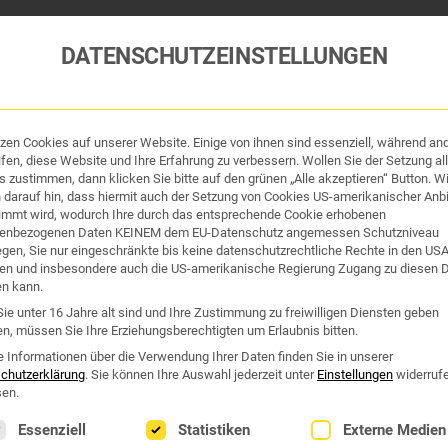
DATENSCHUTZEINSTELLUNGEN
tzen Cookies auf unserer Website. Einige von ihnen sind essenziell, während an
tik und Hygiene
Organe & Organ-Uhr
Traditi
fen, diese Website und Ihre Erfahrung zu verbessern. Wollen Sie der Setzung all
 zustimmen, dann klicken Sie bitte auf den grünen „Alle akzeptieren“ Button. Wi
 darauf hin, dass hiermit auch der Setzung von Cookies US-amerikanischer Anbi
Westend Online-Shop: Sicher, schnell und 24/7 für Sie da!
immt wird, wodurch Ihre durch das entsprechende Cookie erhobenen
enbezogenen Daten KEINEM dem EU-Datenschutz angemessen Schutzniveau
Gratisversand ab €50
iegen, Sie nur eingeschränkte bis keine datenschutzrechtliche Rechte in den US
en und insbesondere auch die US-amerikanische Regierung Zugang zu diesen 
SERSCHEINUNGEN
en kann.
ie unter 16 Jahre alt sind und Ihre Zustimmung zu freiwilligen Diensten geben
n, müssen Sie Ihre Erziehungsberechtigten um Erlaubnis bitten.
erscheinungen“
e Informationen über die Verwendung Ihrer Daten finden Sie in unserer
chutzerklärung
.
Sie können Ihre Auswahl jederzeit unter
Einstellungen
widerruf
en.
lgt eine Liste der Service-Gruppen, für die eine Einwilligung erte
Essenziell
Statistiken
Externe Medien