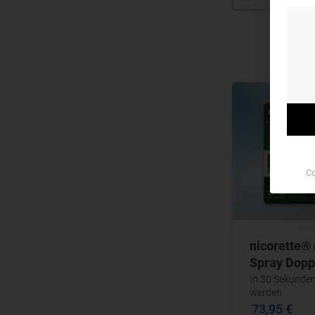
Co
nicorette®
Spray Dopp
In 30 Sekunden
werden
73,95 €