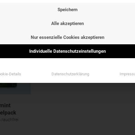
ETIKETTEN
GESCHMAC
Speichern
ETIKETTEN
GESCHMAC
Etiketten
Geschmack
Alle akzeptieren
Etiketten
Geschmack
Nur essenzielle Cookies akzeptieren
Individuelle Datenschutzeinstellungen
okie-Details
Datenschutzerklärung
Impress
 mint
elpack
 rauchfrei