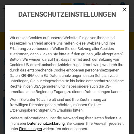
0
Mit die
DATENSCHUTZEINSTELLUNGEN
Filter
Organe & Organ Uhr
Wir nutzen Cookies auf unserer Website. Einige von ihnen sind
Westend Online-Shop: Sicher, schnell und 24/7 für Sie da!
Traditionelle Medizin
essenziell, während andere uns helfen, diese Website und Ihre
Gratisversand ab €50
Nahrungsergänzung
Erfahrung zu verbessern. Wollen Sie der Setzung aller Cookies
Kosmetik und Hygiene
zustimmen, dann klicken Sie bitte auf den grünen „Alle akzeptieren“
Ihr Apotheker
HOMÖOPATHIE DURCHFALL
Button. Wir weisen darauf hin, dass hiermit auch der Setzung von
Cookies US-amerikanischer Anbieter zugestimmt wird, wodurch Ihre
durch das entsprechende Cookie erhobenen personenbezogenen
Daten KEINEM dem EU-Datenschutz angemessen Schutzniveau
Start
/ Produkte verschlagwortet mit „homöopathie durchfall“
unterliegen, Sie nur eingeschränkte bis keine datenschutzrechtliche
FILTER ANZEIGEN
Rechte in den USA genießen und insbesondere auch die US-
amerikanische Regierung Zugang zu diesen Daten erlangen kann.
Wenn Sie unter 16 Jahre alt sind und Ihre Zustimmung zu
freiwilligen Diensten geben möchten, müssen Sie Ihre
Erziehungsberechtigten um Erlaubnis bitten.
Weitere Informationen über die Verwendung Ihrer Daten finden Sie
in unserer
Datenschutzerklärung
.
Sie können Ihre Auswahl jederzeit
unter
Einstellungen
widerrufen oder anpassen.