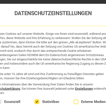
DATENSCHUTZEINSTELLUNGEN
tzen Cookies auf unserer Website. Einige von ihnen sind essenziell, während an
tik und Hygiene
Organe & Organ-Uhr
Traditi
fen, diese Website und Ihre Erfahrung zu verbessern. Wollen Sie der Setzung all
 zustimmen, dann klicken Sie bitte auf den grünen „Alle akzeptieren“ Button. Wi
 darauf hin, dass hiermit auch der Setzung von Cookies US-amerikanischer Anbi
Westend Online-Shop: Sicher, schnell und 24/7 für Sie da!
immt wird, wodurch Ihre durch das entsprechende Cookie erhobenen
enbezogenen Daten KEINEM dem EU-Datenschutz angemessen Schutzniveau
Gratisversand ab €50
iegen, Sie nur eingeschränkte bis keine datenschutzrechtliche Rechte in den US
en und insbesondere auch die US-amerikanische Regierung Zugang zu diesen 
ZLICH
en kann.
ie unter 16 Jahre alt sind und Ihre Zustimmung zu freiwilligen Diensten geben
n, müssen Sie Ihre Erziehungsberechtigten um Erlaubnis bitten.
ich“
e Informationen über die Verwendung Ihrer Daten finden Sie in unserer
chutzerklärung
.
Sie können Ihre Auswahl jederzeit unter
Einstellungen
widerruf
en.
lgt eine Liste der Service-Gruppen, für die eine Einwilligung erte
Essenziell
Statistiken
Externe Medien