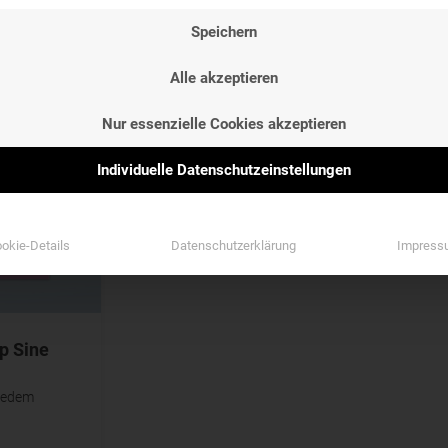
NG
ETIKETTEN
GESCHMAC
Speichern
NG
ETIKETTEN
GESCHMAC
Etiketten
Geschmack
Alle akzeptieren
Etiketten
Geschmack
Nur essenzielle Cookies akzeptieren
Individuelle Datenschutzeinstellungen
okie-Details
Datenschutzerklärung
Impress
p Sine
 jedem