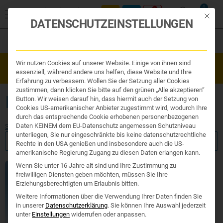
0
Mit die
DATENSCHUTZEINSTELLUNGEN
Filter
Organe & Organ Uhr
Wir nutzen Cookies auf unserer Website. Einige von ihnen sind
Westend Online-Shop: Sicher, schnell und 24/7 für Sie da!
Traditionelle Medizin
essenziell, während andere uns helfen, diese Website und Ihre
Gratisversand ab €50
Nahrungsergänzung
Erfahrung zu verbessern. Wollen Sie der Setzung aller Cookies
Kosmetik und Hygiene
zustimmen, dann klicken Sie bitte auf den grünen „Alle akzeptieren“
Ihr Apotheker
IMMUNFUNKTION
Button. Wir weisen darauf hin, dass hiermit auch der Setzung von
Cookies US-amerikanischer Anbieter zugestimmt wird, wodurch Ihre
durch das entsprechende Cookie erhobenen personenbezogenen
Daten KEINEM dem EU-Datenschutz angemessen Schutzniveau
Start
/ Produkte verschlagwortet mit „Immunfunktion“
unterliegen, Sie nur eingeschränkte bis keine datenschutzrechtliche
FILTER ANZEIGEN
Rechte in den USA genießen und insbesondere auch die US-
amerikanische Regierung Zugang zu diesen Daten erlangen kann.
Wenn Sie unter 16 Jahre alt sind und Ihre Zustimmung zu
freiwilligen Diensten geben möchten, müssen Sie Ihre
Erziehungsberechtigten um Erlaubnis bitten.
Weitere Informationen über die Verwendung Ihrer Daten finden Sie
in unserer
Datenschutzerklärung
.
Sie können Ihre Auswahl jederzeit
unter
Einstellungen
widerrufen oder anpassen.