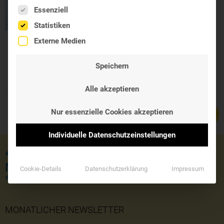
Es folgt eine Liste der Service-Gruppen, für die eine Einwil
Essenziell
Statistiken
Externe Medien
MONTMORENCY
KIRSCHE KPS
Speichern
29,50 €
Alle akzeptieren
Nur essenzielle Cookies akzeptieren
Individuelle Datenschutzeinstellungen
*** JETZT KOSTENLOSE LIEFERUNG
MIT DEM GUTSCHEINCODE 'SOMMER'
Cookie-Details
Datenschutzerklärung
Impressum
***
MONATLICHER NEWSLETTER