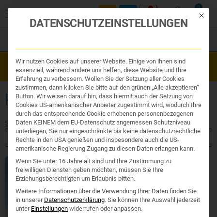
0
Mit die
DATENSCHUTZEINSTELLUNGEN
Filter
Organe & Organ Uhr
Wir nutzen Cookies auf unserer Website. Einige von ihnen sind
Westend Online-Shop: Sicher, schnell und 24/7 für Sie da!
Traditionelle Medizin
essenziell, während andere uns helfen, diese Website und Ihre
Gratisversand ab €50
Nahrungsergänzung
Erfahrung zu verbessern. Wollen Sie der Setzung aller Cookies
Kosmetik und Hygiene
zustimmen, dann klicken Sie bitte auf den grünen „Alle akzeptieren“
Ihr Apotheker
KAPSELN
Button. Wir weisen darauf hin, dass hiermit auch der Setzung von
Cookies US-amerikanischer Anbieter zugestimmt wird, wodurch Ihre
durch das entsprechende Cookie erhobenen personenbezogenen
Daten KEINEM dem EU-Datenschutz angemessen Schutzniveau
Start
/ Produkte verschlagwortet mit „Kapseln“
unterliegen, Sie nur eingeschränkte bis keine datenschutzrechtliche
FILTER ANZEIGEN
Rechte in den USA genießen und insbesondere auch die US-
amerikanische Regierung Zugang zu diesen Daten erlangen kann.
Wenn Sie unter 16 Jahre alt sind und Ihre Zustimmung zu
freiwilligen Diensten geben möchten, müssen Sie Ihre
Erziehungsberechtigten um Erlaubnis bitten.
Weitere Informationen über die Verwendung Ihrer Daten finden Sie
in unserer
Datenschutzerklärung
.
Sie können Ihre Auswahl jederzeit
unter
Einstellungen
widerrufen oder anpassen.