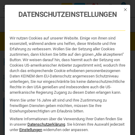
0
Mit die
DATENSCHUTZEINSTELLUNGEN
Filter
Organe & Organ Uhr
Wir nutzen Cookies auf unserer Website. Einige von ihnen sind
Westend Online-Shop: Sicher, schnell und 24/7 für Sie da!
Traditionelle Medizin
essenziell, während andere uns helfen, diese Website und Ihre
Gratisversand ab €50
Nahrungsergänzung
Erfahrung zu verbessern. Wollen Sie der Setzung aller Cookies
Kosmetik und Hygiene
zustimmen, dann klicken Sie bitte auf den grünen „Alle akzeptieren“
Ihr Apotheker
KINDERSAFT HUSTEN.
Button. Wir weisen darauf hin, dass hiermit auch der Setzung von
Cookies US-amerikanischer Anbieter zugestimmt wird, wodurch Ihre
durch das entsprechende Cookie erhobenen personenbezogenen
Daten KEINEM dem EU-Datenschutz angemessen Schutzniveau
Start
/ Produkte verschlagwortet mit „Kindersaft Husten.“
unterliegen, Sie nur eingeschränkte bis keine datenschutzrechtliche
FILTER ANZEIGEN
Rechte in den USA genießen und insbesondere auch die US-
amerikanische Regierung Zugang zu diesen Daten erlangen kann.
Wenn Sie unter 16 Jahre alt sind und Ihre Zustimmung zu
freiwilligen Diensten geben möchten, müssen Sie Ihre
Erziehungsberechtigten um Erlaubnis bitten.
Weitere Informationen über die Verwendung Ihrer Daten finden Sie
in unserer
Datenschutzerklärung
.
Sie können Ihre Auswahl jederzeit
unter
Einstellungen
widerrufen oder anpassen.