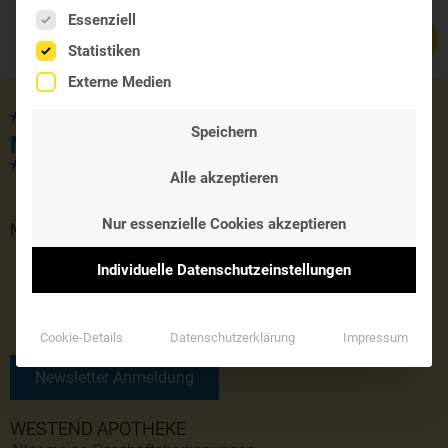
Es folgt eine Liste der Service-Gruppen, für die eine Einwil
Essenziell
Statistiken
Externe Medien
*** JETZT KOSTENLOSE LIEFERUNG
Speichern
MIT DEM GUTSCHEINCODE 'SOMMER'
***
Alle akzeptieren
Nur essenzielle Cookies akzeptieren
MONATLICHER NEWSLETTER
Individuelle Datenschutzeinstellungen
Cookie-Details
Datenschutzerklärung
Impressum
Newsletter Anmeldung
WESTEND APOTHEKE