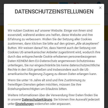
0
Mit die
DATENSCHUTZEINSTELLUNGEN
Filter
Organe & Organ Uhr
Wir nutzen Cookies auf unserer Website. Einige von ihnen sind
Westend Online-Shop: Sicher, schnell und 24/7 für Sie da!
Traditionelle Medizin
essenziell, während andere uns helfen, diese Website und Ihre
Gratisversand ab €50
Nahrungsergänzung
Erfahrung zu verbessern. Wollen Sie der Setzung aller Cookies
Kosmetik und Hygiene
zustimmen, dann klicken Sie bitte auf den grünen „Alle akzeptieren“
Ihr Apotheker
KNOCHEN & KNORPEL
Button. Wir weisen darauf hin, dass hiermit auch der Setzung von
Cookies US-amerikanischer Anbieter zugestimmt wird, wodurch Ihre
durch das entsprechende Cookie erhobenen personenbezogenen
Daten KEINEM dem EU-Datenschutz angemessen Schutzniveau
Start
/ Produkte verschlagwortet mit „Knochen & Knorpel“
unterliegen, Sie nur eingeschränkte bis keine datenschutzrechtliche
FILTER ANZEIGEN
Rechte in den USA genießen und insbesondere auch die US-
amerikanische Regierung Zugang zu diesen Daten erlangen kann.
Wenn Sie unter 16 Jahre alt sind und Ihre Zustimmung zu
freiwilligen Diensten geben möchten, müssen Sie Ihre
Erziehungsberechtigten um Erlaubnis bitten.
Keine Produkte gefunde
Weitere Informationen über die Verwendung Ihrer Daten finden Sie
in unserer
Datenschutzerklärung
.
Sie können Ihre Auswahl jederzeit
unter
Einstellungen
widerrufen oder anpassen.