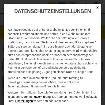
0
Mit die
DATENSCHUTZEINSTELLUNGEN
Filter
Organe & Organ Uhr
Wir nutzen Cookies auf unserer Website. Einige von ihnen sind
Westend Online-Shop: Sicher, schnell und 24/7 für Sie da!
Traditionelle Medizin
essenziell, während andere uns helfen, diese Website und Ihre
Gratisversand ab €50
Nahrungsergänzung
Erfahrung zu verbessern. Wollen Sie der Setzung aller Cookies
Kosmetik und Hygiene
zustimmen, dann klicken Sie bitte auf den grünen „Alle akzeptieren“
Ihr Apotheker
KOLLAGENBILDUNG
Button. Wir weisen darauf hin, dass hiermit auch der Setzung von
Cookies US-amerikanischer Anbieter zugestimmt wird, wodurch Ihre
durch das entsprechende Cookie erhobenen personenbezogenen
Daten KEINEM dem EU-Datenschutz angemessen Schutzniveau
Start
/ Produkte verschlagwortet mit „Kollagenbildung“
unterliegen, Sie nur eingeschränkte bis keine datenschutzrechtliche
FILTER ANZEIGEN
Rechte in den USA genießen und insbesondere auch die US-
amerikanische Regierung Zugang zu diesen Daten erlangen kann.
Wenn Sie unter 16 Jahre alt sind und Ihre Zustimmung zu
Exklusiv
freiwilligen Diensten geben möchten, müssen Sie Ihre
Erziehungsberechtigten um Erlaubnis bitten.
Weitere Informationen über die Verwendung Ihrer Daten finden Sie
in unserer
Datenschutzerklärung
.
Sie können Ihre Auswahl jederzeit
unter
Einstellungen
widerrufen oder anpassen.