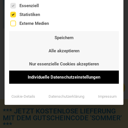
Es folgt eine Liste der Service-Gruppen, für die eine Einwil
Essenziell
Statistiken
Externe Medien
Speichern
Westend Kollagen
Pulver
Alle akzeptieren
Bioaktives Kollagen
Hydrolysat
35,90 €
Nur essenzielle Cookies akzeptieren
Individuelle Datenschutzeinstellungen
Cookie-Details
Datenschutzerklärung
Impressum
*** JETZT KOSTENLOSE LIEFERUNG
MIT DEM GUTSCHEINCODE 'SOMMER'
***