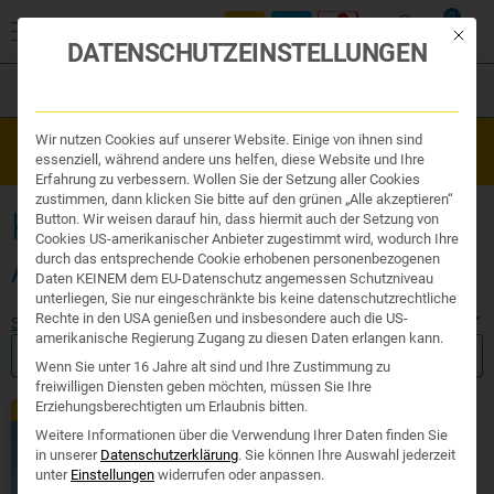
0
Mit die
DATENSCHUTZEINSTELLUNGEN
Filter
Organe & Organ Uhr
Wir nutzen Cookies auf unserer Website. Einige von ihnen sind
Westend Online-Shop: Sicher, schnell und 24/7 für Sie da!
Traditionelle Medizin
essenziell, während andere uns helfen, diese Website und Ihre
Gratisversand ab €50
Nahrungsergänzung
Erfahrung zu verbessern. Wollen Sie der Setzung aller Cookies
Kosmetik und Hygiene
zustimmen, dann klicken Sie bitte auf den grünen „Alle akzeptieren“
Ihr Apotheker
KOLLAGENPULVER GEGEN
Button. Wir weisen darauf hin, dass hiermit auch der Setzung von
Cookies US-amerikanischer Anbieter zugestimmt wird, wodurch Ihre
ARTHROSE
durch das entsprechende Cookie erhobenen personenbezogenen
Daten KEINEM dem EU-Datenschutz angemessen Schutzniveau
unterliegen, Sie nur eingeschränkte bis keine datenschutzrechtliche
Rechte in den USA genießen und insbesondere auch die US-
Start
/ Produkte verschlagwortet mit „kollagenpulver gegen arthrose“
amerikanische Regierung Zugang zu diesen Daten erlangen kann.
FILTER ANZEIGEN
Wenn Sie unter 16 Jahre alt sind und Ihre Zustimmung zu
freiwilligen Diensten geben möchten, müssen Sie Ihre
Erziehungsberechtigten um Erlaubnis bitten.
Exklusiv
Weitere Informationen über die Verwendung Ihrer Daten finden Sie
in unserer
Datenschutzerklärung
.
Sie können Ihre Auswahl jederzeit
unter
Einstellungen
widerrufen oder anpassen.