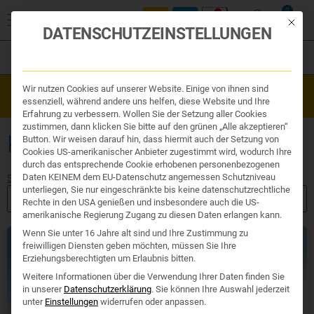
0
Mit die
DATENSCHUTZEINSTELLUNGEN
Filter
Organe & Organ Uhr
Wir nutzen Cookies auf unserer Website. Einige von ihnen sind
Westend Online-Shop: Sicher, schnell und 24/7 für Sie da!
Traditionelle Medizin
essenziell, während andere uns helfen, diese Website und Ihre
Gratisversand ab €50
Nahrungsergänzung
Erfahrung zu verbessern. Wollen Sie der Setzung aller Cookies
Kosmetik und Hygiene
zustimmen, dann klicken Sie bitte auf den grünen „Alle akzeptieren“
Ihr Apotheker
KOSMETIK
Button. Wir weisen darauf hin, dass hiermit auch der Setzung von
Cookies US-amerikanischer Anbieter zugestimmt wird, wodurch Ihre
durch das entsprechende Cookie erhobenen personenbezogenen
Daten KEINEM dem EU-Datenschutz angemessen Schutzniveau
Start
/ Produkte verschlagwortet mit „Kosmetik“
unterliegen, Sie nur eingeschränkte bis keine datenschutzrechtliche
FILTER ANZEIGEN
Rechte in den USA genießen und insbesondere auch die US-
amerikanische Regierung Zugang zu diesen Daten erlangen kann.
Wenn Sie unter 16 Jahre alt sind und Ihre Zustimmung zu
freiwilligen Diensten geben möchten, müssen Sie Ihre
Erziehungsberechtigten um Erlaubnis bitten.
Weitere Informationen über die Verwendung Ihrer Daten finden Sie
in unserer
Datenschutzerklärung
.
Sie können Ihre Auswahl jederzeit
unter
Einstellungen
widerrufen oder anpassen.