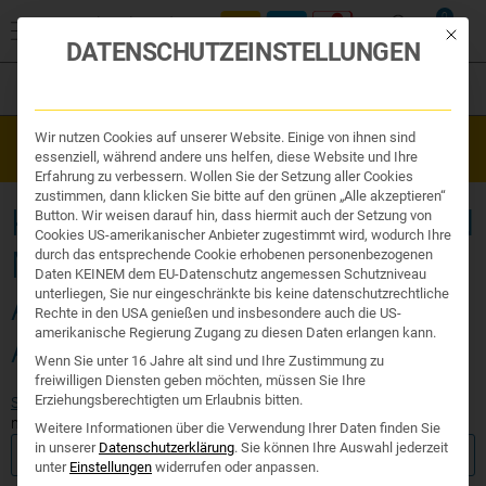
0
Mit die
DATENSCHUTZEINSTELLUNGEN
Filter
Organe & Organ Uhr
Wir nutzen Cookies auf unserer Website. Einige von ihnen sind
Westend Online-Shop: Sicher, schnell und 24/7 für Sie da!
Traditionelle Medizin
essenziell, während andere uns helfen, diese Website und Ihre
Gratisversand ab €50
Nahrungsergänzung
Erfahrung zu verbessern. Wollen Sie der Setzung aller Cookies
Kosmetik und Hygiene
zustimmen, dann klicken Sie bitte auf den grünen „Alle akzeptieren“
Ihr Apotheker
KRAFTSPORT AMINOSÄUREN
Button. Wir weisen darauf hin, dass hiermit auch der Setzung von
Cookies US-amerikanischer Anbieter zugestimmt wird, wodurch Ihre
MAGNESIUM SPORT
durch das entsprechende Cookie erhobenen personenbezogenen
Daten KEINEM dem EU-Datenschutz angemessen Schutzniveau
unterliegen, Sie nur eingeschränkte bis keine datenschutzrechtliche
AMINOSÄUREN SPORT
Rechte in den USA genießen und insbesondere auch die US-
amerikanische Regierung Zugang zu diesen Daten erlangen kann.
AMINO
Wenn Sie unter 16 Jahre alt sind und Ihre Zustimmung zu
freiwilligen Diensten geben möchten, müssen Sie Ihre
Erziehungsberechtigten um Erlaubnis bitten.
Start
/ Produkte verschlagwortet mit „kraftsport aminosäuren
magnesium sport aminosäuren sport amino“
Weitere Informationen über die Verwendung Ihrer Daten finden Sie
in unserer
Datenschutzerklärung
.
Sie können Ihre Auswahl jederzeit
FILTER ANZEIGEN
unter
Einstellungen
widerrufen oder anpassen.