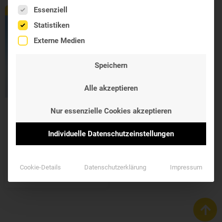
Es folgt eine Liste der Service-Gruppen, für die eine Einwil
Essenziell
Exklusiv
Statistiken
Externe Medien
Speichern
Alle akzeptieren
Nur essenzielle Cookies akzeptieren
Westend Sport
Amino Kapseln
Individuelle Datenschutzeinstellungen
Spezialkomplex BCAA,
Vit.B, Magnesium,
Coenzym Q10
Cookie-Details
Datenschutzerklärung
Impressum
29,55 €