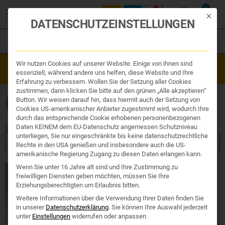
0
Mit die
DATENSCHUTZEINSTELLUNGEN
Filter
Organe & Organ Uhr
Wir nutzen Cookies auf unserer Website. Einige von ihnen sind
Westend Online-Shop: Sicher, schnell und 24/7 für Sie da!
Traditionelle Medizin
essenziell, während andere uns helfen, diese Website und Ihre
Gratisversand ab €50
Nahrungsergänzung
Erfahrung zu verbessern. Wollen Sie der Setzung aller Cookies
Kosmetik und Hygiene
zustimmen, dann klicken Sie bitte auf den grünen „Alle akzeptieren“
Ihr Apotheker
KÜHLTASCHE
Button. Wir weisen darauf hin, dass hiermit auch der Setzung von
Cookies US-amerikanischer Anbieter zugestimmt wird, wodurch Ihre
durch das entsprechende Cookie erhobenen personenbezogenen
Daten KEINEM dem EU-Datenschutz angemessen Schutzniveau
Start
/ Produkte verschlagwortet mit „kühltasche“
unterliegen, Sie nur eingeschränkte bis keine datenschutzrechtliche
FILTER ANZEIGEN
Rechte in den USA genießen und insbesondere auch die US-
amerikanische Regierung Zugang zu diesen Daten erlangen kann.
Wenn Sie unter 16 Jahre alt sind und Ihre Zustimmung zu
freiwilligen Diensten geben möchten, müssen Sie Ihre
Erziehungsberechtigten um Erlaubnis bitten.
Weitere Informationen über die Verwendung Ihrer Daten finden Sie
in unserer
Datenschutzerklärung
.
Sie können Ihre Auswahl jederzeit
unter
Einstellungen
widerrufen oder anpassen.