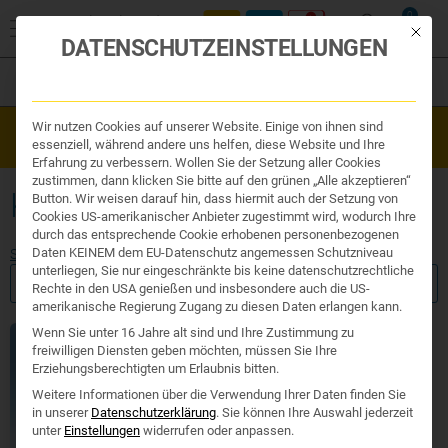
0
Mit die
DATENSCHUTZEINSTELLUNGEN
Filter
Organe & Organ Uhr
Wir nutzen Cookies auf unserer Website. Einige von ihnen sind
Westend Online-Shop: Sicher, schnell und 24/7 für Sie da!
Traditionelle Medizin
essenziell, während andere uns helfen, diese Website und Ihre
Gratisversand ab €50
Nahrungsergänzung
Erfahrung zu verbessern. Wollen Sie der Setzung aller Cookies
Kosmetik und Hygiene
zustimmen, dann klicken Sie bitte auf den grünen „Alle akzeptieren“
Ihr Apotheker
KURKUMA
Button. Wir weisen darauf hin, dass hiermit auch der Setzung von
Cookies US-amerikanischer Anbieter zugestimmt wird, wodurch Ihre
durch das entsprechende Cookie erhobenen personenbezogenen
Daten KEINEM dem EU-Datenschutz angemessen Schutzniveau
Start
/ Produkte verschlagwortet mit „Kurkuma“
unterliegen, Sie nur eingeschränkte bis keine datenschutzrechtliche
FILTER ANZEIGEN
Rechte in den USA genießen und insbesondere auch die US-
amerikanische Regierung Zugang zu diesen Daten erlangen kann.
Wenn Sie unter 16 Jahre alt sind und Ihre Zustimmung zu
freiwilligen Diensten geben möchten, müssen Sie Ihre
Erziehungsberechtigten um Erlaubnis bitten.
Weitere Informationen über die Verwendung Ihrer Daten finden Sie
in unserer
Datenschutzerklärung
.
Sie können Ihre Auswahl jederzeit
unter
Einstellungen
widerrufen oder anpassen.