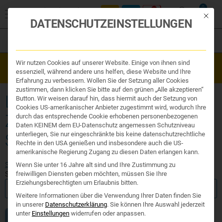
0
Mit die
DATENSCHUTZEINSTELLUNGEN
Filter
Organe & Organ Uhr
Wir nutzen Cookies auf unserer Website. Einige von ihnen sind
Westend Online-Shop: Sicher, schnell und 24/7 für Sie da!
Traditionelle Medizin
essenziell, während andere uns helfen, diese Website und Ihre
Gratisversand ab €50
Nahrungsergänzung
Erfahrung zu verbessern. Wollen Sie der Setzung aller Cookies
Kosmetik und Hygiene
zustimmen, dann klicken Sie bitte auf den grünen „Alle akzeptieren“
Ihr Apotheker
LEICHT VERDAULICHE
Button. Wir weisen darauf hin, dass hiermit auch der Setzung von
Cookies US-amerikanischer Anbieter zugestimmt wird, wodurch Ihre
ZIEGENMILCH
durch das entsprechende Cookie erhobenen personenbezogenen
Daten KEINEM dem EU-Datenschutz angemessen Schutzniveau
unterliegen, Sie nur eingeschränkte bis keine datenschutzrechtliche
SÄUGLINGSNAHRUNG
Rechte in den USA genießen und insbesondere auch die US-
amerikanische Regierung Zugang zu diesen Daten erlangen kann.
Start
/ Produkte verschlagwortet mit „Leicht verdauliche Ziegenmilch
Wenn Sie unter 16 Jahre alt sind und Ihre Zustimmung zu
Säuglingsnahrung“
freiwilligen Diensten geben möchten, müssen Sie Ihre
Erziehungsberechtigten um Erlaubnis bitten.
FILTER ANZEIGEN
Weitere Informationen über die Verwendung Ihrer Daten finden Sie
in unserer
Datenschutzerklärung
.
Sie können Ihre Auswahl jederzeit
unter
Einstellungen
widerrufen oder anpassen.