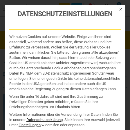
0
Mit die
DATENSCHUTZEINSTELLUNGEN
Filter
Organe & Organ Uhr
Wir nutzen Cookies auf unserer Website. Einige von ihnen sind
Westend Online-Shop: Sicher, schnell und 24/7 für Sie da!
Traditionelle Medizin
essenziell, während andere uns helfen, diese Website und Ihre
Gratisversand ab €50
Nahrungsergänzung
Erfahrung zu verbessern. Wollen Sie der Setzung aller Cookies
Kosmetik und Hygiene
zustimmen, dann klicken Sie bitte auf den grünen „Alle akzeptieren“
Ihr Apotheker
LOCERYL
Button. Wir weisen darauf hin, dass hiermit auch der Setzung von
Cookies US-amerikanischer Anbieter zugestimmt wird, wodurch Ihre
durch das entsprechende Cookie erhobenen personenbezogenen
Daten KEINEM dem EU-Datenschutz angemessen Schutzniveau
Start
/ Produkte verschlagwortet mit „loceryl“
unterliegen, Sie nur eingeschränkte bis keine datenschutzrechtliche
FILTER ANZEIGEN
Rechte in den USA genießen und insbesondere auch die US-
amerikanische Regierung Zugang zu diesen Daten erlangen kann.
Wenn Sie unter 16 Jahre alt sind und Ihre Zustimmung zu
freiwilligen Diensten geben möchten, müssen Sie Ihre
Erziehungsberechtigten um Erlaubnis bitten.
Weitere Informationen über die Verwendung Ihrer Daten finden Sie
in unserer
Datenschutzerklärung
.
Sie können Ihre Auswahl jederzeit
unter
Einstellungen
widerrufen oder anpassen.