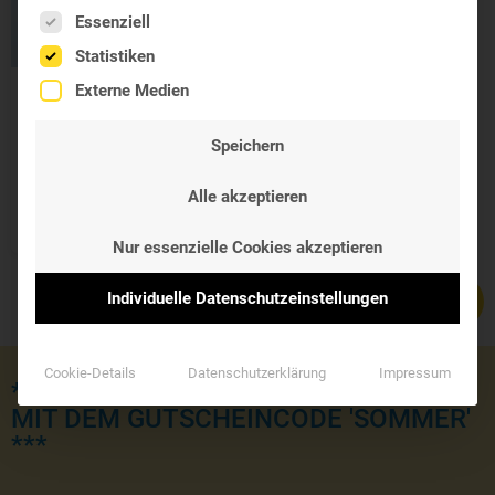
Es folgt eine Liste der Service-Gruppen, für die eine Einwil
Essenziell
Statistiken
Externe Medien
LOCERYL®
antimykotischer
Speichern
Nagellack
stark gegen Nagelpilz
Alle akzeptieren
37,50 €
Nur essenzielle Cookies akzeptieren
Individuelle Datenschutzeinstellungen
Cookie-Details
Datenschutzerklärung
Impressum
*** JETZT KOSTENLOSE LIEFERUNG
MIT DEM GUTSCHEINCODE 'SOMMER'
***