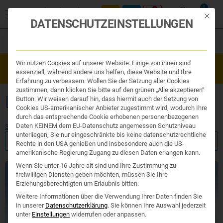
0
Mit die
DATENSCHUTZEINSTELLUNGEN
Filter
Organe & Organ Uhr
Wir nutzen Cookies auf unserer Website. Einige von ihnen sind
Westend Online-Shop: Sicher, schnell und 24/7 für Sie da!
Traditionelle Medizin
essenziell, während andere uns helfen, diese Website und Ihre
Gratisversand ab €50
Nahrungsergänzung
Erfahrung zu verbessern. Wollen Sie der Setzung aller Cookies
Kosmetik und Hygiene
zustimmen, dann klicken Sie bitte auf den grünen „Alle akzeptieren“
Ihr Apotheker
LUNGENFUNKTION
Button. Wir weisen darauf hin, dass hiermit auch der Setzung von
Cookies US-amerikanischer Anbieter zugestimmt wird, wodurch Ihre
durch das entsprechende Cookie erhobenen personenbezogenen
Daten KEINEM dem EU-Datenschutz angemessen Schutzniveau
Start
/ Produkte verschlagwortet mit „Lungenfunktion“
unterliegen, Sie nur eingeschränkte bis keine datenschutzrechtliche
FILTER ANZEIGEN
Rechte in den USA genießen und insbesondere auch die US-
amerikanische Regierung Zugang zu diesen Daten erlangen kann.
Wenn Sie unter 16 Jahre alt sind und Ihre Zustimmung zu
freiwilligen Diensten geben möchten, müssen Sie Ihre
Erziehungsberechtigten um Erlaubnis bitten.
Weitere Informationen über die Verwendung Ihrer Daten finden Sie
in unserer
Datenschutzerklärung
.
Sie können Ihre Auswahl jederzeit
unter
Einstellungen
widerrufen oder anpassen.