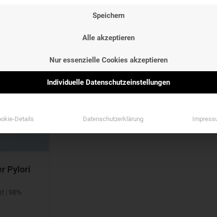
NG
Speichern
NG
Alle akzeptieren
Nur essenzielle Cookies akzeptieren
Individuelle Datenschutzeinstellungen
okie-Details
Datenschutzerklärung
Impress
r Pylori
et | 98%