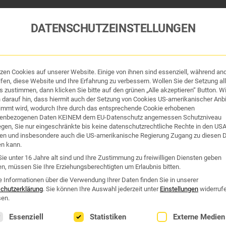
DATENSCHUTZEINSTELLUNGEN
tzen Cookies auf unserer Website. Einige von ihnen sind essenziell, während an
tik und Hygiene
Organe & Organ-Uhr
Traditi
fen, diese Website und Ihre Erfahrung zu verbessern. Wollen Sie der Setzung all
 zustimmen, dann klicken Sie bitte auf den grünen „Alle akzeptieren“ Button. Wi
 darauf hin, dass hiermit auch der Setzung von Cookies US-amerikanischer Anbi
Westend Online-Shop: Sicher, schnell und 24/7 für Sie da!
immt wird, wodurch Ihre durch das entsprechende Cookie erhobenen
enbezogenen Daten KEINEM dem EU-Datenschutz angemessen Schutzniveau
Gratisversand ab €50
iegen, Sie nur eingeschränkte bis keine datenschutzrechtliche Rechte in den US
en und insbesondere auch die US-amerikanische Regierung Zugang zu diesen 
TEST
en kann.
ie unter 16 Jahre alt sind und Ihre Zustimmung zu freiwilligen Diensten geben
n, müssen Sie Ihre Erziehungsberechtigten um Erlaubnis bitten.
est“
e Informationen über die Verwendung Ihrer Daten finden Sie in unserer
chutzerklärung
.
Sie können Ihre Auswahl jederzeit unter
Einstellungen
widerruf
en.
lgt eine Liste der Service-Gruppen, für die eine Einwilligung erte
Essenziell
Statistiken
Externe Medien