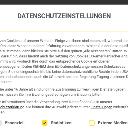
DATENSCHUTZEINSTELLUNGEN
tzen Cookies auf unserer Website. Einige von ihnen sind essenziell, während an
tik und Hygiene
Organe & Organ-Uhr
Traditi
fen, diese Website und Ihre Erfahrung zu verbessern. Wollen Sie der Setzung all
 zustimmen, dann klicken Sie bitte auf den grünen „Alle akzeptieren“ Button. Wi
 darauf hin, dass hiermit auch der Setzung von Cookies US-amerikanischer Anbi
Westend Online-Shop: Sicher, schnell und 24/7 für Sie da!
immt wird, wodurch Ihre durch das entsprechende Cookie erhobenen
enbezogenen Daten KEINEM dem EU-Datenschutz angemessen Schutzniveau
Gratisversand ab €50
iegen, Sie nur eingeschränkte bis keine datenschutzrechtliche Rechte in den US
en und insbesondere auch die US-amerikanische Regierung Zugang zu diesen 
UCKER UND SÜSSSTOFF
en kann.
ie unter 16 Jahre alt sind und Ihre Zustimmung zu freiwilligen Diensten geben
n, müssen Sie Ihre Erziehungsberechtigten um Erlaubnis bitten.
zucker und süßstoff“
e Informationen über die Verwendung Ihrer Daten finden Sie in unserer
chutzerklärung
.
Sie können Ihre Auswahl jederzeit unter
Einstellungen
widerruf
en.
lgt eine Liste der Service-Gruppen, für die eine Einwilligung erte
Essenziell
Statistiken
Externe Medien