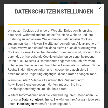
0
Mit die
DATENSCHUTZEINSTELLUNGEN
Filter
Organe & Organ Uhr
Wir nutzen Cookies auf unserer Website. Einige von ihnen sind
Westend Online-Shop: Sicher, schnell und 24/7 für Sie da!
Traditionelle Medizin
essenziell, während andere uns helfen, diese Website und Ihre
Gratisversand ab €50
Nahrungsergänzung
Erfahrung zu verbessern. Wollen Sie der Setzung aller Cookies
Kosmetik und Hygiene
zustimmen, dann klicken Sie bitte auf den grünen „Alle akzeptieren“
Ihr Apotheker
MANDELÖL
Button. Wir weisen darauf hin, dass hiermit auch der Setzung von
Cookies US-amerikanischer Anbieter zugestimmt wird, wodurch Ihre
durch das entsprechende Cookie erhobenen personenbezogenen
Daten KEINEM dem EU-Datenschutz angemessen Schutzniveau
Start
/ Produkte verschlagwortet mit „Mandelöl“
unterliegen, Sie nur eingeschränkte bis keine datenschutzrechtliche
FILTER ANZEIGEN
Rechte in den USA genießen und insbesondere auch die US-
amerikanische Regierung Zugang zu diesen Daten erlangen kann.
Wenn Sie unter 16 Jahre alt sind und Ihre Zustimmung zu
freiwilligen Diensten geben möchten, müssen Sie Ihre
Erziehungsberechtigten um Erlaubnis bitten.
Weitere Informationen über die Verwendung Ihrer Daten finden Sie
in unserer
Datenschutzerklärung
.
Sie können Ihre Auswahl jederzeit
unter
Einstellungen
widerrufen oder anpassen.