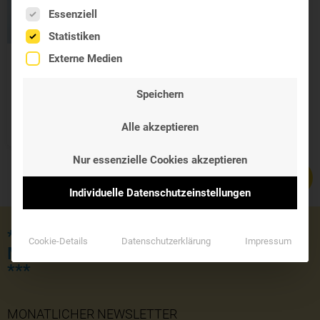
Es folgt eine Liste der Service-Gruppen, für die eine Einwil
Essenziell
Statistiken
Externe Medien
Bio Mandelöl
100ml
Speichern
Primabene
9,40 €
Alle akzeptieren
Nur essenzielle Cookies akzeptieren
Individuelle Datenschutzeinstellungen
*** JETZT KOSTENLOSE LIEFERUNG
Cookie-Details
Datenschutzerklärung
Impressum
MIT DEM GUTSCHEINCODE 'SOMMER'
***
MONATLICHER NEWSLETTER