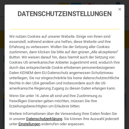
0
Mit die
DATENSCHUTZEINSTELLUNGEN
Filter
Organe & Organ Uhr
Wir nutzen Cookies auf unserer Website. Einige von ihnen sind
Westend Online-Shop: Sicher, schnell und 24/7 für Sie da!
Traditionelle Medizin
essenziell, während andere uns helfen, diese Website und Ihre
Gratisversand ab €50
Nahrungsergänzung
Erfahrung zu verbessern. Wollen Sie der Setzung aller Cookies
Kosmetik und Hygiene
zustimmen, dann klicken Sie bitte auf den grünen „Alle akzeptieren“
Ihr Apotheker
MENSTRUATION
Button. Wir weisen darauf hin, dass hiermit auch der Setzung von
Cookies US-amerikanischer Anbieter zugestimmt wird, wodurch Ihre
durch das entsprechende Cookie erhobenen personenbezogenen
Daten KEINEM dem EU-Datenschutz angemessen Schutzniveau
Start
/ Produkte verschlagwortet mit „menstruation“
unterliegen, Sie nur eingeschränkte bis keine datenschutzrechtliche
FILTER ANZEIGEN
Rechte in den USA genießen und insbesondere auch die US-
amerikanische Regierung Zugang zu diesen Daten erlangen kann.
Wenn Sie unter 16 Jahre alt sind und Ihre Zustimmung zu
TCM
freiwilligen Diensten geben möchten, müssen Sie Ihre
Erziehungsberechtigten um Erlaubnis bitten.
Weitere Informationen über die Verwendung Ihrer Daten finden Sie
in unserer
Datenschutzerklärung
.
Sie können Ihre Auswahl jederzeit
unter
Einstellungen
widerrufen oder anpassen.