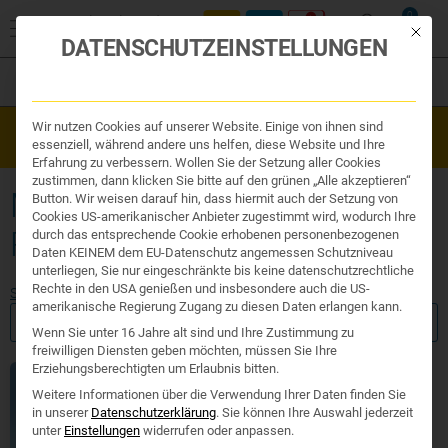
0
Mit die
DATENSCHUTZEINSTELLUNGEN
Filter
Organe & Organ Uhr
Wir nutzen Cookies auf unserer Website. Einige von ihnen sind
Westend Online-Shop: Sicher, schnell und 24/7 für Sie da!
Traditionelle Medizin
essenziell, während andere uns helfen, diese Website und Ihre
Gratisversand ab €50
Nahrungsergänzung
Erfahrung zu verbessern. Wollen Sie der Setzung aller Cookies
Kosmetik und Hygiene
zustimmen, dann klicken Sie bitte auf den grünen „Alle akzeptieren“
Ihr Apotheker
MITTEL GEGEN
Button. Wir weisen darauf hin, dass hiermit auch der Setzung von
Cookies US-amerikanischer Anbieter zugestimmt wird, wodurch Ihre
RAUCHVERLANGEN
durch das entsprechende Cookie erhobenen personenbezogenen
Daten KEINEM dem EU-Datenschutz angemessen Schutzniveau
unterliegen, Sie nur eingeschränkte bis keine datenschutzrechtliche
Rechte in den USA genießen und insbesondere auch die US-
Start
/ Produkte verschlagwortet mit „Mittel gegen Rauchverlangen“
amerikanische Regierung Zugang zu diesen Daten erlangen kann.
FILTER ANZEIGEN
Wenn Sie unter 16 Jahre alt sind und Ihre Zustimmung zu
freiwilligen Diensten geben möchten, müssen Sie Ihre
Erziehungsberechtigten um Erlaubnis bitten.
Weitere Informationen über die Verwendung Ihrer Daten finden Sie
in unserer
Datenschutzerklärung
.
Sie können Ihre Auswahl jederzeit
unter
Einstellungen
widerrufen oder anpassen.