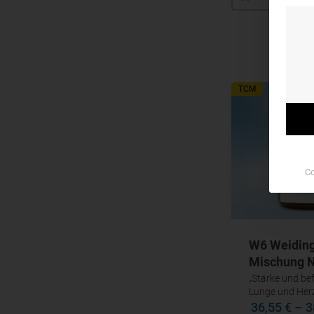
TCM
Co
W6 Weidin
Mischung N
„Stärke und be
Lunge und Her
36,55 €
–
3