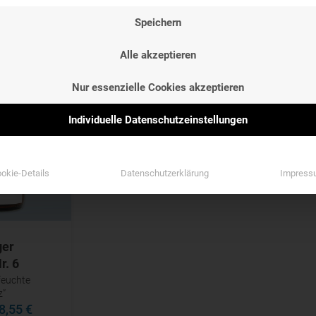
ETIKETTEN
Speichern
ETIKETTEN
Etiketten
Alle akzeptieren
Etiketten
Nur essenzielle Cookies akzeptieren
Individuelle Datenschutzeinstellungen
okie-Details
Datenschutzerklärung
Impress
ger
r. 6
feuchte
z”
8,55 €