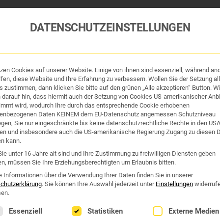
DATENSCHUTZEINSTELLUNGEN
tzen Cookies auf unserer Website. Einige von ihnen sind essenziell, während an
tik und Hygiene
Organe & Organ-Uhr
Traditi
fen, diese Website und Ihre Erfahrung zu verbessern. Wollen Sie der Setzung all
 zustimmen, dann klicken Sie bitte auf den grünen „Alle akzeptieren“ Button. Wi
 darauf hin, dass hiermit auch der Setzung von Cookies US-amerikanischer Anbi
Westend Online-Shop: Sicher, schnell und 24/7 für Sie da!
immt wird, wodurch Ihre durch das entsprechende Cookie erhobenen
enbezogenen Daten KEINEM dem EU-Datenschutz angemessen Schutzniveau
Gratisversand ab €50
iegen, Sie nur eingeschränkte bis keine datenschutzrechtliche Rechte in den US
en und insbesondere auch die US-amerikanische Regierung Zugang zu diesen 
en kann.
ie unter 16 Jahre alt sind und Ihre Zustimmung zu freiwilligen Diensten geben
n, müssen Sie Ihre Erziehungsberechtigten um Erlaubnis bitten.
e Informationen über die Verwendung Ihrer Daten finden Sie in unserer
chutzerklärung
.
Sie können Ihre Auswahl jederzeit unter
Einstellungen
widerruf
en.
lgt eine Liste der Service-Gruppen, für die eine Einwilligung erte
Essenziell
Statistiken
Externe Medien