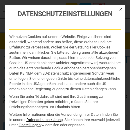
Mit die
DATENSCHUTZEINSTELLUNGEN
Filter
Organe & Organ Uhr
Wir nutzen Cookies auf unserer Website. Einige von ihnen sind
Westend Online-Shop: Sicher, schnell und 24/7 für Sie da!
Traditionelle Medizin
essenziell, während andere uns helfen, diese Website und Ihre
Gratisversand ab €50
Nahrungsergänzung
Erfahrung zu verbessern. Wollen Sie der Setzung aller Cookies
Kosmetik und Hygiene
zustimmen, dann klicken Sie bitte auf den grünen „Alle akzeptieren“
Ihr Apotheker
NAHRUNGSERGÄNZUNGSMIT
Button. Wir weisen darauf hin, dass hiermit auch der Setzung von
Cookies US-amerikanischer Anbieter zugestimmt wird, wodurch Ihre
MIT CURCUMIN UND
durch das entsprechende Cookie erhobenen personenbezogenen
Daten KEINEM dem EU-Datenschutz angemessen Schutzniveau
unterliegen, Sie nur eingeschränkte bis keine datenschutzrechtliche
INDISCHEM WEIHRAUCH
Rechte in den USA genießen und insbesondere auch die US-
amerikanische Regierung Zugang zu diesen Daten erlangen kann.
Start
/ Produkte verschlagwortet mit „Nahrungsergänzungsmittel mit
Wenn Sie unter 16 Jahre alt sind und Ihre Zustimmung zu
Curcumin und indischem Weihrauch“
freiwilligen Diensten geben möchten, müssen Sie Ihre
Erziehungsberechtigten um Erlaubnis bitten.
FILTER ANZEIGEN
Weitere Informationen über die Verwendung Ihrer Daten finden Sie
in unserer
Datenschutzerklärung
.
Sie können Ihre Auswahl jederzeit
unter
Einstellungen
widerrufen oder anpassen.