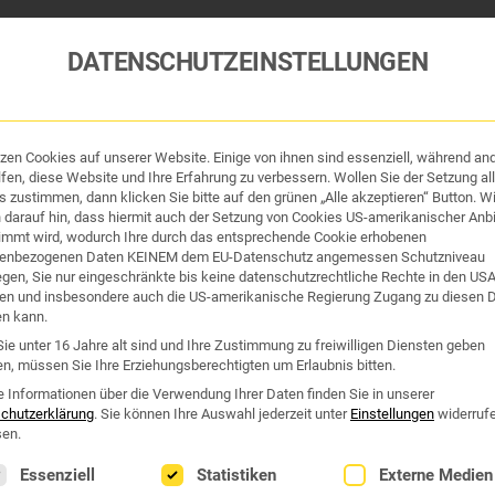
DATENSCHUTZEINSTELLUNGEN
tzen Cookies auf unserer Website. Einige von ihnen sind essenziell, während an
tik und Hygiene
Organe & Organ-Uhr
Traditi
fen, diese Website und Ihre Erfahrung zu verbessern. Wollen Sie der Setzung all
 zustimmen, dann klicken Sie bitte auf den grünen „Alle akzeptieren“ Button. Wi
 darauf hin, dass hiermit auch der Setzung von Cookies US-amerikanischer Anbi
Westend Online-Shop: Sicher, schnell und 24/7 für Sie da!
immt wird, wodurch Ihre durch das entsprechende Cookie erhobenen
enbezogenen Daten KEINEM dem EU-Datenschutz angemessen Schutzniveau
Gratisversand ab €50
iegen, Sie nur eingeschränkte bis keine datenschutzrechtliche Rechte in den US
en und insbesondere auch die US-amerikanische Regierung Zugang zu diesen 
en kann.
ie unter 16 Jahre alt sind und Ihre Zustimmung zu freiwilligen Diensten geben
n, müssen Sie Ihre Erziehungsberechtigten um Erlaubnis bitten.
e Informationen über die Verwendung Ihrer Daten finden Sie in unserer
chutzerklärung
.
Sie können Ihre Auswahl jederzeit unter
Einstellungen
widerruf
en.
lgt eine Liste der Service-Gruppen, für die eine Einwilligung erte
Essenziell
Statistiken
Externe Medien