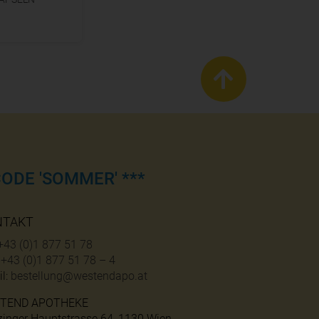
ODE 'SOMMER' ***
NTAKT
+43 (0)1 877 51 78
:
+43 (0)1 877 51 78 – 4
l:
bestellung@westendapo.at
TEND APOTHEKE
zinger Hauptstrasse 64, 1130 Wien