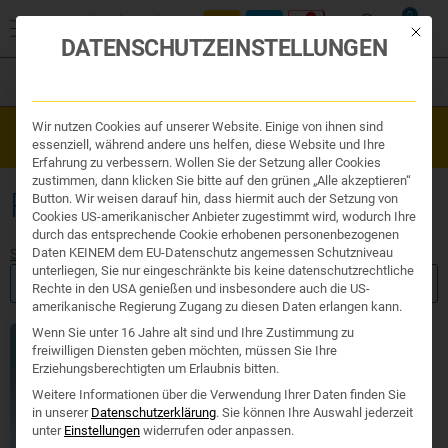
0
Mit die
DATENSCHUTZEINSTELLUNGEN
Filter
Organe & Organ Uhr
Wir nutzen Cookies auf unserer Website. Einige von ihnen sind
Westend Online-Shop: Sicher, schnell und 24/7 für Sie da!
Traditionelle Medizin
essenziell, während andere uns helfen, diese Website und Ihre
Gratisversand ab €50
Nahrungsergänzung
Erfahrung zu verbessern. Wollen Sie der Setzung aller Cookies
Kosmetik und Hygiene
zustimmen, dann klicken Sie bitte auf den grünen „Alle akzeptieren“
Ihr Apotheker
RSV SCHNELLTEST
Button. Wir weisen darauf hin, dass hiermit auch der Setzung von
Cookies US-amerikanischer Anbieter zugestimmt wird, wodurch Ihre
durch das entsprechende Cookie erhobenen personenbezogenen
Daten KEINEM dem EU-Datenschutz angemessen Schutzniveau
Start
/ Produkte verschlagwortet mit „RSV schnelltest“
unterliegen, Sie nur eingeschränkte bis keine datenschutzrechtliche
FILTER ANZEIGEN
Rechte in den USA genießen und insbesondere auch die US-
amerikanische Regierung Zugang zu diesen Daten erlangen kann.
Wenn Sie unter 16 Jahre alt sind und Ihre Zustimmung zu
freiwilligen Diensten geben möchten, müssen Sie Ihre
Erziehungsberechtigten um Erlaubnis bitten.
Weitere Informationen über die Verwendung Ihrer Daten finden Sie
in unserer
Datenschutzerklärung
.
Sie können Ihre Auswahl jederzeit
unter
Einstellungen
widerrufen oder anpassen.