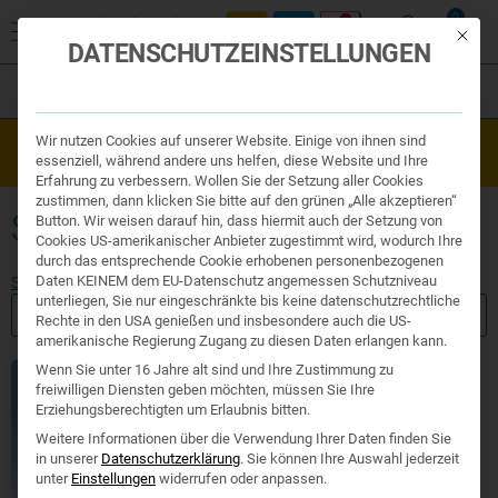
0
Mit die
DATENSCHUTZEINSTELLUNGEN
Filter
Organe & Organ Uhr
Wir nutzen Cookies auf unserer Website. Einige von ihnen sind
Westend Online-Shop: Sicher, schnell und 24/7 für Sie da!
Traditionelle Medizin
essenziell, während andere uns helfen, diese Website und Ihre
Gratisversand ab €50
Nahrungsergänzung
Erfahrung zu verbessern. Wollen Sie der Setzung aller Cookies
Kosmetik und Hygiene
zustimmen, dann klicken Sie bitte auf den grünen „Alle akzeptieren“
Ihr Apotheker
SERUM BEI FETTIGER HAUT
Button. Wir weisen darauf hin, dass hiermit auch der Setzung von
Cookies US-amerikanischer Anbieter zugestimmt wird, wodurch Ihre
durch das entsprechende Cookie erhobenen personenbezogenen
Daten KEINEM dem EU-Datenschutz angemessen Schutzniveau
Start
/ Produkte verschlagwortet mit „Serum bei fettiger Haut“
unterliegen, Sie nur eingeschränkte bis keine datenschutzrechtliche
FILTER ANZEIGEN
Rechte in den USA genießen und insbesondere auch die US-
amerikanische Regierung Zugang zu diesen Daten erlangen kann.
Wenn Sie unter 16 Jahre alt sind und Ihre Zustimmung zu
freiwilligen Diensten geben möchten, müssen Sie Ihre
Erziehungsberechtigten um Erlaubnis bitten.
Weitere Informationen über die Verwendung Ihrer Daten finden Sie
in unserer
Datenschutzerklärung
.
Sie können Ihre Auswahl jederzeit
unter
Einstellungen
widerrufen oder anpassen.