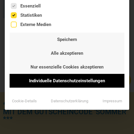
Es folgt eine Liste der Service-Gruppen, für die eine Einwil
Essenziell
Statistiken
Externe Medien
La Roche Posay
Effaclar
Speichern
Hochkonzentriertes
Serum
Alle akzeptieren
42,50 €
Nur essenzielle Cookies akzeptieren
Individuelle Datenschutzeinstellungen
Cookie-Details
Datenschutzerklärung
Impressum
*** JETZT KOSTENLOSE LIEFERUNG
MIT DEM GUTSCHEINCODE 'SOMMER'
***