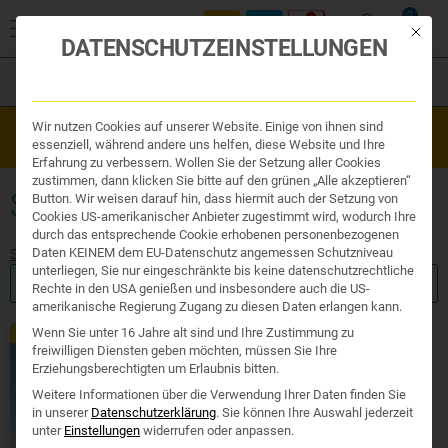
0
Mit die
DATENSCHUTZEINSTELLUNGEN
Filter
Organe & Organ Uhr
Wir nutzen Cookies auf unserer Website. Einige von ihnen sind
Westend Online-Shop: Sicher, schnell und 24/7 für Sie da!
Traditionelle Medizin
essenziell, während andere uns helfen, diese Website und Ihre
Gratisversand ab €50
Nahrungsergänzung
Erfahrung zu verbessern. Wollen Sie der Setzung aller Cookies
Kosmetik und Hygiene
zustimmen, dann klicken Sie bitte auf den grünen „Alle akzeptieren“
Ihr Apotheker
SILYMARIN KAPSELN
Button. Wir weisen darauf hin, dass hiermit auch der Setzung von
Cookies US-amerikanischer Anbieter zugestimmt wird, wodurch Ihre
durch das entsprechende Cookie erhobenen personenbezogenen
Daten KEINEM dem EU-Datenschutz angemessen Schutzniveau
Start
/ Produkte verschlagwortet mit „Silymarin Kapseln“
unterliegen, Sie nur eingeschränkte bis keine datenschutzrechtliche
FILTER ANZEIGEN
Rechte in den USA genießen und insbesondere auch die US-
amerikanische Regierung Zugang zu diesen Daten erlangen kann.
Wenn Sie unter 16 Jahre alt sind und Ihre Zustimmung zu
Exklusiv
freiwilligen Diensten geben möchten, müssen Sie Ihre
Erziehungsberechtigten um Erlaubnis bitten.
Weitere Informationen über die Verwendung Ihrer Daten finden Sie
in unserer
Datenschutzerklärung
.
Sie können Ihre Auswahl jederzeit
unter
Einstellungen
widerrufen oder anpassen.