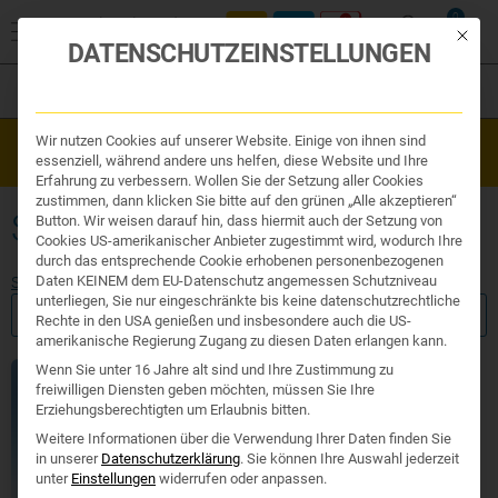
0
Mit die
DATENSCHUTZEINSTELLUNGEN
Filter
Organe & Organ Uhr
Wir nutzen Cookies auf unserer Website. Einige von ihnen sind
Westend Online-Shop: Sicher, schnell und 24/7 für Sie da!
Traditionelle Medizin
essenziell, während andere uns helfen, diese Website und Ihre
Gratisversand ab €50
Nahrungsergänzung
Erfahrung zu verbessern. Wollen Sie der Setzung aller Cookies
Kosmetik und Hygiene
zustimmen, dann klicken Sie bitte auf den grünen „Alle akzeptieren“
Ihr Apotheker
SONNENGEL KINDER
Button. Wir weisen darauf hin, dass hiermit auch der Setzung von
Cookies US-amerikanischer Anbieter zugestimmt wird, wodurch Ihre
durch das entsprechende Cookie erhobenen personenbezogenen
Daten KEINEM dem EU-Datenschutz angemessen Schutzniveau
Start
/ Produkte verschlagwortet mit „Sonnengel Kinder“
unterliegen, Sie nur eingeschränkte bis keine datenschutzrechtliche
FILTER ANZEIGEN
Rechte in den USA genießen und insbesondere auch die US-
amerikanische Regierung Zugang zu diesen Daten erlangen kann.
Wenn Sie unter 16 Jahre alt sind und Ihre Zustimmung zu
freiwilligen Diensten geben möchten, müssen Sie Ihre
Erziehungsberechtigten um Erlaubnis bitten.
Weitere Informationen über die Verwendung Ihrer Daten finden Sie
in unserer
Datenschutzerklärung
.
Sie können Ihre Auswahl jederzeit
unter
Einstellungen
widerrufen oder anpassen.