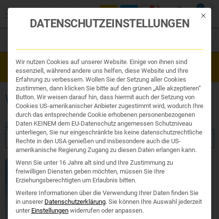
0
Mit die
DATENSCHUTZEINSTELLUNGEN
Filter
Organe & Organ Uhr
Wir nutzen Cookies auf unserer Website. Einige von ihnen sind
Westend Online-Shop: Sicher, schnell und 24/7 für Sie da!
Traditionelle Medizin
essenziell, während andere uns helfen, diese Website und Ihre
Gratisversand ab €50
Nahrungsergänzung
Erfahrung zu verbessern. Wollen Sie der Setzung aller Cookies
Kosmetik und Hygiene
zustimmen, dann klicken Sie bitte auf den grünen „Alle akzeptieren“
Ihr Apotheker
WEIZENKEIMEXTRAKT
Button. Wir weisen darauf hin, dass hiermit auch der Setzung von
Cookies US-amerikanischer Anbieter zugestimmt wird, wodurch Ihre
durch das entsprechende Cookie erhobenen personenbezogenen
Daten KEINEM dem EU-Datenschutz angemessen Schutzniveau
Start
/ Produkte verschlagwortet mit „Weizenkeimextrakt“
unterliegen, Sie nur eingeschränkte bis keine datenschutzrechtliche
FILTER ANZEIGEN
Rechte in den USA genießen und insbesondere auch die US-
amerikanische Regierung Zugang zu diesen Daten erlangen kann.
Wenn Sie unter 16 Jahre alt sind und Ihre Zustimmung zu
freiwilligen Diensten geben möchten, müssen Sie Ihre
Erziehungsberechtigten um Erlaubnis bitten.
Weitere Informationen über die Verwendung Ihrer Daten finden Sie
in unserer
Datenschutzerklärung
.
Sie können Ihre Auswahl jederzeit
unter
Einstellungen
widerrufen oder anpassen.