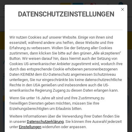
0
Mit die
DATENSCHUTZEINSTELLUNGEN
Filter
Organe & Organ Uhr
Wir nutzen Cookies auf unserer Website. Einige von ihnen sind
Westend Online-Shop: Sicher, schnell und 24/7 für Sie da!
Traditionelle Medizin
essenziell, während andere uns helfen, diese Website und Ihre
Gratisversand ab €50
Nahrungsergänzung
Erfahrung zu verbessern. Wollen Sie der Setzung aller Cookies
Kosmetik und Hygiene
zustimmen, dann klicken Sie bitte auf den grünen „Alle akzeptieren“
Ihr Apotheker
ALLERGIE AUGEN
Button. Wir weisen darauf hin, dass hiermit auch der Setzung von
Cookies US-amerikanischer Anbieter zugestimmt wird, wodurch Ihre
durch das entsprechende Cookie erhobenen personenbezogenen
Daten KEINEM dem EU-Datenschutz angemessen Schutzniveau
Start
/ Produkte verschlagwortet mit „Allergie Augen“
unterliegen, Sie nur eingeschränkte bis keine datenschutzrechtliche
FILTER ANZEIGEN
Rechte in den USA genießen und insbesondere auch die US-
amerikanische Regierung Zugang zu diesen Daten erlangen kann.
Wenn Sie unter 16 Jahre alt sind und Ihre Zustimmung zu
TCM
TCM
freiwilligen Diensten geben möchten, müssen Sie Ihre
Erziehungsberechtigten um Erlaubnis bitten.
Weitere Informationen über die Verwendung Ihrer Daten finden Sie
in unserer
Datenschutzerklärung
.
Sie können Ihre Auswahl jederzeit
unter
Einstellungen
widerrufen oder anpassen.