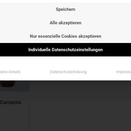
NG
ETIKETTEN
Speichern
NG
ETIKETTEN
Etiketten
Alle akzeptieren
Etiketten
Nur essenzielle Cookies akzeptieren
Individuelle Datenschutzeinstellungen
okie-Details
Datenschutzerklärung
Impress
 Curcuma