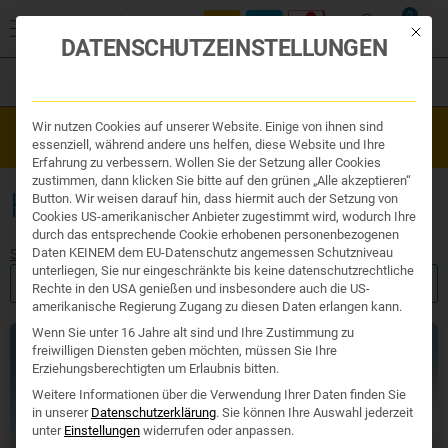
0
Mit die
DATENSCHUTZEINSTELLUNGEN
Filter
Organe & Organ Uhr
Wir nutzen Cookies auf unserer Website. Einige von ihnen sind
Westend Online-Shop: Sicher, schnell und 24/7 für Sie da!
Traditionelle Medizin
essenziell, während andere uns helfen, diese Website und Ihre
Gratisversand ab €50
Nahrungsergänzung
Erfahrung zu verbessern. Wollen Sie der Setzung aller Cookies
Kosmetik und Hygiene
zustimmen, dann klicken Sie bitte auf den grünen „Alle akzeptieren“
Ihr Apotheker
HALSWEH
Button. Wir weisen darauf hin, dass hiermit auch der Setzung von
Cookies US-amerikanischer Anbieter zugestimmt wird, wodurch Ihre
durch das entsprechende Cookie erhobenen personenbezogenen
Daten KEINEM dem EU-Datenschutz angemessen Schutzniveau
Start
/ Produkte verschlagwortet mit „Halsweh“
unterliegen, Sie nur eingeschränkte bis keine datenschutzrechtliche
FILTER ANZEIGEN
Rechte in den USA genießen und insbesondere auch die US-
amerikanische Regierung Zugang zu diesen Daten erlangen kann.
Wenn Sie unter 16 Jahre alt sind und Ihre Zustimmung zu
freiwilligen Diensten geben möchten, müssen Sie Ihre
Erziehungsberechtigten um Erlaubnis bitten.
Weitere Informationen über die Verwendung Ihrer Daten finden Sie
in unserer
Datenschutzerklärung
.
Sie können Ihre Auswahl jederzeit
unter
Einstellungen
widerrufen oder anpassen.