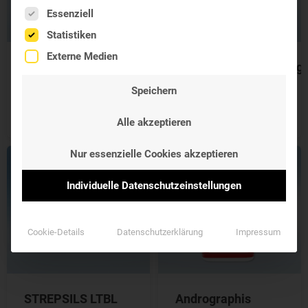
Es folgt eine Liste der Service-Gruppen, für die eine Einwil
Essenziell
Statistiken
Externe Medien
Hexoral®Gurgellösung
BoxaGrippal®
Filmtabletten
Mund- und
Speichern
Rachentherapeutikum
16,45 €
7,95 €
Alle akzeptieren
TTM
Nur essenzielle Cookies akzeptieren
Individuelle Datenschutzeinstellungen
Cookie-Details
Datenschutzerklärung
Impressum
STREPSILS LTBL
Andrographis