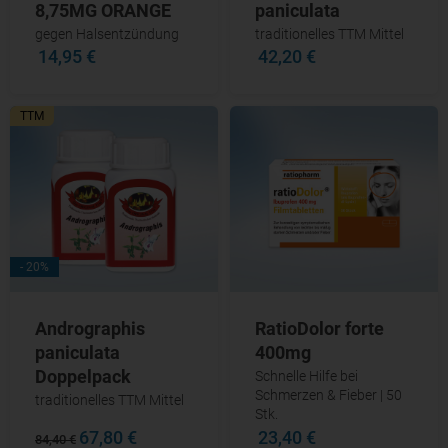
8,75MG ORANGE
paniculata
gegen Halsentzündung
traditionelles TTM Mittel
14,95 €
42,20 €
TTM
- 20%
Andrographis
RatioDolor forte
paniculata
400mg
Doppelpack
Schnelle Hilfe bei
Schmerzen & Fieber | 50
traditionelles TTM Mittel
Stk.
67,80 €
23,40 €
84,40 €