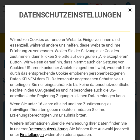
0
Mit die
DATENSCHUTZEINSTELLUNGEN
Filter
Organe & Organ Uhr
Wir nutzen Cookies auf unserer Website. Einige von ihnen sind
Westend Online-Shop: Sicher, schnell und 24/7 für Sie da!
Traditionelle Medizin
essenziell, während andere uns helfen, diese Website und Ihre
Gratisversand ab €50
Nahrungsergänzung
Erfahrung zu verbessern. Wollen Sie der Setzung aller Cookies
Kosmetik und Hygiene
zustimmen, dann klicken Sie bitte auf den grünen „Alle akzeptieren“
Ihr Apotheker
IMMUNSYSTEM GRIPPE
Button. Wir weisen darauf hin, dass hiermit auch der Setzung von
Cookies US-amerikanischer Anbieter zugestimmt wird, wodurch Ihre
durch das entsprechende Cookie erhobenen personenbezogenen
Daten KEINEM dem EU-Datenschutz angemessen Schutzniveau
Start
/ Produkte verschlagwortet mit „Immunsystem Grippe“
unterliegen, Sie nur eingeschränkte bis keine datenschutzrechtliche
FILTER ANZEIGEN
Rechte in den USA genießen und insbesondere auch die US-
amerikanische Regierung Zugang zu diesen Daten erlangen kann.
Wenn Sie unter 16 Jahre alt sind und Ihre Zustimmung zu
freiwilligen Diensten geben möchten, müssen Sie Ihre
Erziehungsberechtigten um Erlaubnis bitten.
Weitere Informationen über die Verwendung Ihrer Daten finden Sie
in unserer
Datenschutzerklärung
.
Sie können Ihre Auswahl jederzeit
unter
Einstellungen
widerrufen oder anpassen.