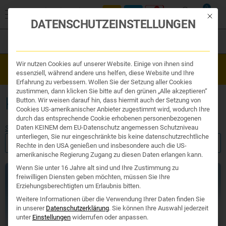
0
Mit die
DATENSCHUTZEINSTELLUNGEN
Filter
Organe & Organ Uhr
Wir nutzen Cookies auf unserer Website. Einige von ihnen sind
Westend Online-Shop: Sicher, schnell und 24/7 für Sie da!
Traditionelle Medizin
essenziell, während andere uns helfen, diese Website und Ihre
Gratisversand ab €50
Nahrungsergänzung
Erfahrung zu verbessern. Wollen Sie der Setzung aller Cookies
Kosmetik und Hygiene
zustimmen, dann klicken Sie bitte auf den grünen „Alle akzeptieren“
Ihr Apotheker
KUR
Button. Wir weisen darauf hin, dass hiermit auch der Setzung von
Cookies US-amerikanischer Anbieter zugestimmt wird, wodurch Ihre
durch das entsprechende Cookie erhobenen personenbezogenen
Daten KEINEM dem EU-Datenschutz angemessen Schutzniveau
Start
/ Produkte verschlagwortet mit „kur“
unterliegen, Sie nur eingeschränkte bis keine datenschutzrechtliche
FILTER ANZEIGEN
Rechte in den USA genießen und insbesondere auch die US-
amerikanische Regierung Zugang zu diesen Daten erlangen kann.
Wenn Sie unter 16 Jahre alt sind und Ihre Zustimmung zu
freiwilligen Diensten geben möchten, müssen Sie Ihre
Erziehungsberechtigten um Erlaubnis bitten.
Weitere Informationen über die Verwendung Ihrer Daten finden Sie
in unserer
Datenschutzerklärung
.
Sie können Ihre Auswahl jederzeit
unter
Einstellungen
widerrufen oder anpassen.