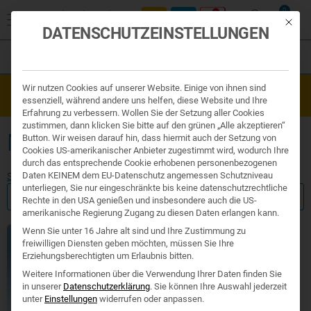
0
Mit die
DATENSCHUTZEINSTELLUNGEN
Filter
Organe & Organ Uhr
Wir nutzen Cookies auf unserer Website. Einige von ihnen sind
Westend Online-Shop: Sicher, schnell und 24/7 für Sie da!
Traditionelle Medizin
essenziell, während andere uns helfen, diese Website und Ihre
Gratisversand ab €50
Nahrungsergänzung
Erfahrung zu verbessern. Wollen Sie der Setzung aller Cookies
Kosmetik und Hygiene
zustimmen, dann klicken Sie bitte auf den grünen „Alle akzeptieren“
Ihr Apotheker
MAGNESIUM DIREKT
Button. Wir weisen darauf hin, dass hiermit auch der Setzung von
Cookies US-amerikanischer Anbieter zugestimmt wird, wodurch Ihre
durch das entsprechende Cookie erhobenen personenbezogenen
Daten KEINEM dem EU-Datenschutz angemessen Schutzniveau
Start
/ Produkte verschlagwortet mit „Magnesium direkt“
unterliegen, Sie nur eingeschränkte bis keine datenschutzrechtliche
FILTER ANZEIGEN
Rechte in den USA genießen und insbesondere auch die US-
amerikanische Regierung Zugang zu diesen Daten erlangen kann.
Wenn Sie unter 16 Jahre alt sind und Ihre Zustimmung zu
freiwilligen Diensten geben möchten, müssen Sie Ihre
Erziehungsberechtigten um Erlaubnis bitten.
Weitere Informationen über die Verwendung Ihrer Daten finden Sie
in unserer
Datenschutzerklärung
.
Sie können Ihre Auswahl jederzeit
unter
Einstellungen
widerrufen oder anpassen.