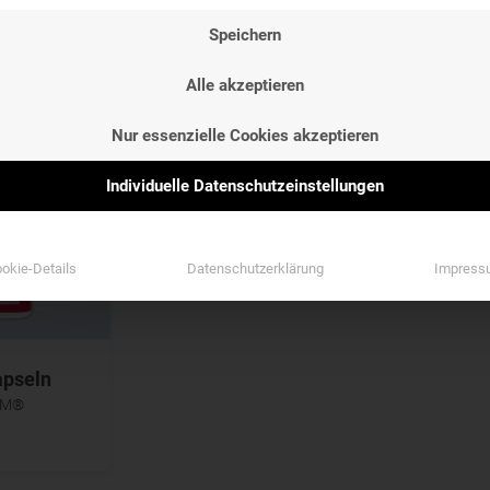
NG
ETIKETTEN
GESCHMAC
Speichern
NG
ETIKETTEN
GESCHMAC
Etiketten
Geschmack
Alle akzeptieren
Etiketten
Geschmack
Nur essenzielle Cookies akzeptieren
Individuelle Datenschutzeinstellungen
okie-Details
Datenschutzerklärung
Impress
apseln
TTM®