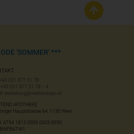
ODE 'SOMMER' ***
NTAKT
+43 (0)1 877 51 78
:
+43 (0)1 877 51 78 – 4
l:
bestellung@westendapo.at
TEND APOTHEKE
zinger Hauptstrasse 64, 1130 Wien
N: AT94 1813 0000 0003 8350
: BWFBATW1