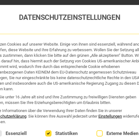
DATENSCHUTZEINSTELLUNGEN
tzen Cookies auf unserer Website. Einige von ihnen sind essenziell, während an
tik und Hygiene
Organe & Organ-Uhr
Traditi
fen, diese Website und Ihre Erfahrung zu verbessern. Wollen Sie der Setzung all
 zustimmen, dann klicken Sie bitte auf den grünen „Alle akzeptieren“ Button. Wi
 darauf hin, dass hiermit auch der Setzung von Cookies US-amerikanischer Anbi
Westend Online-Shop: Sicher, schnell und 24/7 für Sie da!
immt wird, wodurch Ihre durch das entsprechende Cookie erhobenen
Gratisversand ab €50
enbezogenen Daten KEINEM dem EU-Datenschutz angemessen Schutzniveau
iegen, Sie nur eingeschränkte bis keine datenschutzrechtliche Rechte in den US
en und insbesondere auch die US-amerikanische Regierung Zugang zu diesen 
 TCM
en kann.
ie unter 16 Jahre alt sind und Ihre Zustimmung zu freiwilligen Diensten geben
n, müssen Sie Ihre Erziehungsberechtigten um Erlaubnis bitten.
tcm“
e Informationen über die Verwendung Ihrer Daten finden Sie in unserer
chutzerklärung
.
Sie können Ihre Auswahl jederzeit unter
Einstellungen
widerruf
en.
lgt eine Liste der Service-Gruppen, für die eine Einwilligung erte
Essenziell
Statistiken
Externe Medien