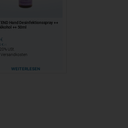
END Hand Desinfektionsspray ++
lkohol ++ 50ml
0
€
00
€
/
l
 20% USt.
.
Versandkosten
WEITERLESEN