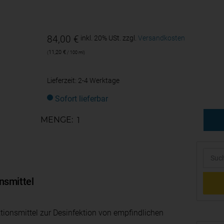
84,00
€
inkl. 20% USt.
zzgl.
Versandkosten
11,20
€
/
100
ml
Lieferzeit:
2-4 Werktage
Sofort lieferbar
MENGE:
nsmittel
ionsmittel zur Desinfektion von empfindlichen