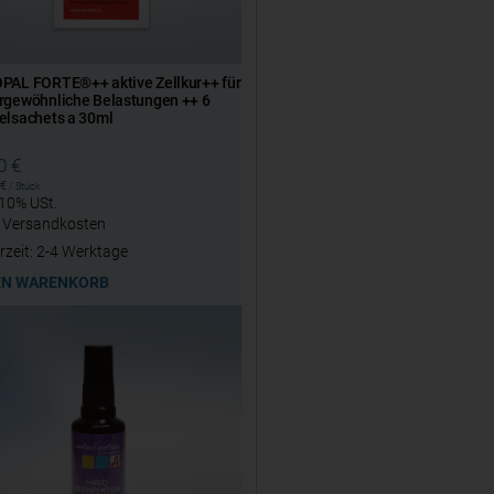
PAL FORTE®++ aktive Zellkur++ für
rgewöhnliche Belastungen ++ 6
elsachets a 30ml
20
€
€
/
Stück
 10% USt.
.
Versandkosten
rzeit:
2-4 Werktage
EN WARENKORB