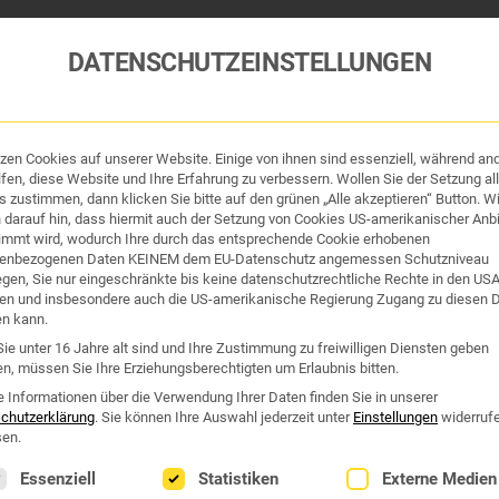
DATENSCHUTZEINSTELLUNGEN
tzen Cookies auf unserer Website. Einige von ihnen sind essenziell, während an
fen, diese Website und Ihre Erfahrung zu verbessern. Wollen Sie der Setzung all
 zustimmen, dann klicken Sie bitte auf den grünen „Alle akzeptieren“ Button. Wi
 darauf hin, dass hiermit auch der Setzung von Cookies US-amerikanischer Anbi
immt wird, wodurch Ihre durch das entsprechende Cookie erhobenen
enbezogenen Daten KEINEM dem EU-Datenschutz angemessen Schutzniveau
iegen, Sie nur eingeschränkte bis keine datenschutzrechtliche Rechte in den US
tik und Hygiene
Organe & Organ-Uhr
Traditi
en und insbesondere auch die US-amerikanische Regierung Zugang zu diesen 
en kann.
fektion ++ stärker und schonender ++ 5000ml
ie unter 16 Jahre alt sind und Ihre Zustimmung zu freiwilligen Diensten geben
n, müssen Sie Ihre Erziehungsberechtigten um Erlaubnis bitten.
e Informationen über die Verwendung Ihrer Daten finden Sie in unserer
BACILLOL®30 SENSITIVE
chutzerklärung
.
Sie können Ihre Auswahl jederzeit unter
Einstellungen
widerruf
en.
FLÄCHEN-DESINFEKTION 
lgt eine Liste der Service-Gruppen, für die eine Einwilligung erte
Essenziell
Statistiken
Externe Medien