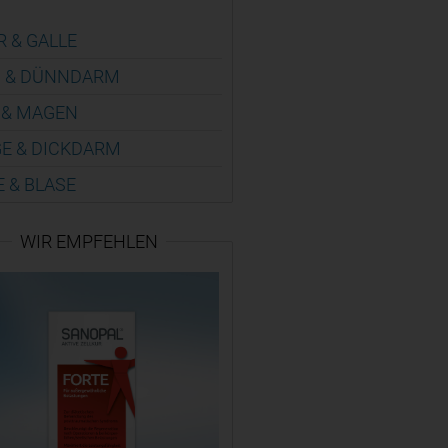
R & GALLE
 & DÜNN­DARM
 & MAGEN
E & DICK­DARM
E & BLASE
WIR EMPFEHLEN