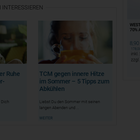
 INTERESSIEREN
WEST
70% A
8,9
178,
inkl.
zzgl
er Ruhe
TCM gegen innere Hitze
r-
im Sommer – 5 Tipps zum
Abkühlen
 Dich
Liebst Du den Sommer mit seinen
langen Abenden und
WEITER