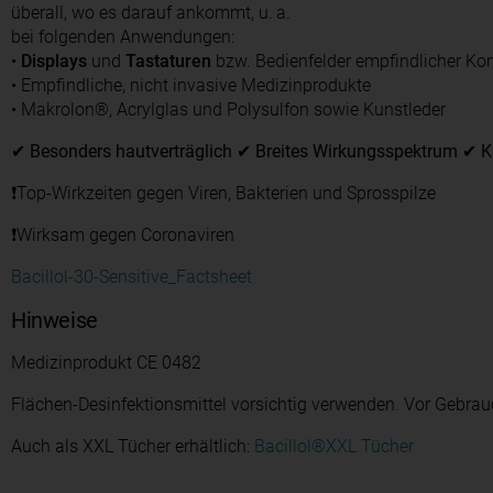
überall, wo es darauf ankommt, u. a.
bei folgenden Anwendungen:
•
Displays
und
Tastaturen
bzw. Bedienfelder empfindlicher Kom
• Empfindliche, nicht invasive Medizinprodukte
• Makrolon®, Acrylglas und Polysulfon sowie Kunstleder
✔ Besonders hautverträglich ✔ Breites Wirkungsspektrum ✔ Ku
❗Top-Wirkzeiten gegen Viren, Bakterien und Sprosspilze
❗Wirksam gegen Coronaviren
Bacillol-30-Sensitive_Factsheet
Hinweise
Medizinprodukt CE 0482
Flächen-Desinfektionsmittel vorsichtig verwenden. Vor Gebrauc
Auch als XXL Tücher erhältlich:
Bacillol®XXL Tücher