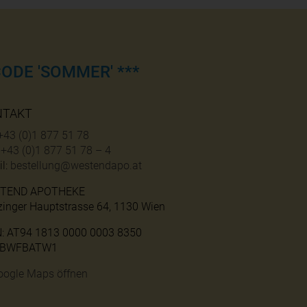
ODE 'SOMMER' ***
NTAKT
+43 (0)1 877 51 78
:
+43 (0)1 877 51 78 – 4
l:
bestellung@westendapo.at
TEND APOTHEKE
zinger Hauptstrasse 64, 1130 Wien
N: AT94 1813 0000 0003 8350
: BWFBATW1
oogle Maps öffnen