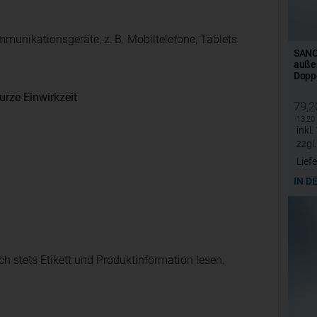
munikationsgeräte, z. B. Mobiltelefone, Tablets
SANO
auße
Dopp
rze Einwirkzeit
79,
13,20
inkl.
zzgl
Liefe
IN D
h stets Etikett und Produktinformation lesen.