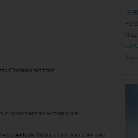
LEBE
HERZ
MILZ
LUNG
NIER
tut Fresenius zertifiziert
erausragender Materialverträglichkeit
sonders
sanft
, gleichzeitig aber wirksam, und zwar