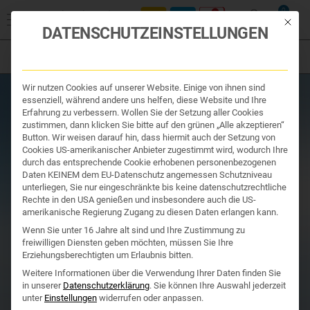
Start
/
Produktsuche
/
Kosmetik und Hygiene
/
Anti-
0
Insekten
/ INSECTICUM GEL 12g
Mit die
DATENSCHUTZEINSTELLUNGEN
Filter
Organe & Organ Uhr
Wir nutzen Cookies auf unserer Website. Einige von ihnen sind
Traditionelle Medizin
essenziell, während andere uns helfen, diese Website und Ihre
Nahrungsergänzung
Erfahrung zu verbessern. Wollen Sie der Setzung aller Cookies
Kosmetik und Hygiene
zustimmen, dann klicken Sie bitte auf den grünen „Alle akzeptieren“
Ihr Apotheker
Button. Wir weisen darauf hin, dass hiermit auch der Setzung von
Cookies US-amerikanischer Anbieter zugestimmt wird, wodurch Ihre
durch das entsprechende Cookie erhobenen personenbezogenen
Daten KEINEM dem EU-Datenschutz angemessen Schutzniveau
unterliegen, Sie nur eingeschränkte bis keine datenschutzrechtliche
Rechte in den USA genießen und insbesondere auch die US-
amerikanische Regierung Zugang zu diesen Daten erlangen kann.
Wenn Sie unter 16 Jahre alt sind und Ihre Zustimmung zu
freiwilligen Diensten geben möchten, müssen Sie Ihre
Erziehungsberechtigten um Erlaubnis bitten.
Weitere Informationen über die Verwendung Ihrer Daten finden Sie
in unserer
Datenschutzerklärung
.
Sie können Ihre Auswahl jederzeit
unter
Einstellungen
widerrufen oder anpassen.