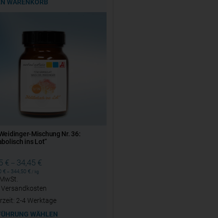
EN WARENKORB
eidinger-Mischung Nr. 36:
bolisch ins Lot“
45
€
34,45
€
–
50
€
344,50
€
–
/
kg
. MwSt.
.
Versandkosten
rzeit:
2-4 Werktage
FÜHRUNG WÄHLEN