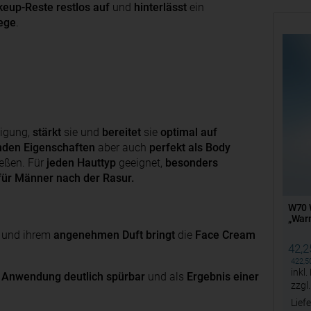
eup-Reste
restlos auf
und
hinterlässt
ein
lege
.
nigung,
stärkt
sie und
bereitet
sie
optimal auf
nden Eigenschaften
aber auch
perfekt als Body
eßen. Für
jeden Hauttyp
geeignet,
besonders
 für Männer nach der Rasur.
W70 W
„Warm
ur und ihrem
angenehmen Duft
bringt
die
Face Cream
42,
422,
inkl
n Anwendung deutlich spürbar
und als
Ergebnis
einer
zzgl
Liefe