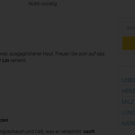
Nicht vorrätig
öner, ausge­glichener Haut. Freuen Sie sich auf das
 Lin
verleiht.
LEBE
HERZ
MILZ
LUNG
nzen
.
NIER
ungsschaum und hält, was er verspricht:
sanft