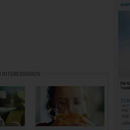
AUS
 INTERESSIEREN
Die K
Trunk
33,
96,57
inkl.
zzgl
Liefe