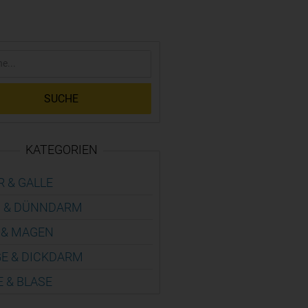
SUCHE
KATEGORIEN
R & GALLE
 & DÜNN­DARM
 & MAGEN
E & DICK­DARM
E & BLASE