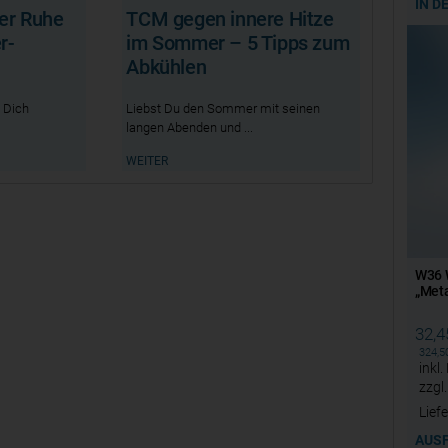
IN D
er Ruhe
TCM gegen innere Hitze
r-
im Sommer – 5 Tipps zum
Abkühlen
 Dich
Liebst Du den Sommer mit seinen
langen Abenden und
WEITER
W36 W
„Meta
32,
324,
inkl
zzgl
Liefe
AUS