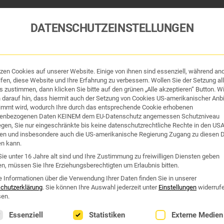
DATENSCHUTZEINSTELLUNGEN
tzen Cookies auf unserer Website. Einige von ihnen sind essenziell, während an
fen, diese Website und Ihre Erfahrung zu verbessern. Wollen Sie der Setzung all
 zustimmen, dann klicken Sie bitte auf den grünen „Alle akzeptieren“ Button. Wi
 darauf hin, dass hiermit auch der Setzung von Cookies US-amerikanischer Anbi
immt wird, wodurch Ihre durch das entsprechende Cookie erhobenen
enbezogenen Daten KEINEM dem EU-Datenschutz angemessen Schutzniveau
iegen, Sie nur eingeschränkte bis keine datenschutzrechtliche Rechte in den US
en und insbesondere auch die US-amerikanische Regierung Zugang zu diesen 
en kann.
tik und Hygiene
Organe & Organ-Uhr
Traditi
ie unter 16 Jahre alt sind und Ihre Zustimmung zu freiwilligen Diensten geben
n, müssen Sie Ihre Erziehungsberechtigten um Erlaubnis bitten.
R LIN BASIS SET++3er Kombination zum Sparpreis
e Informationen über die Verwendung Ihrer Daten finden Sie in unserer
chutzerklärung
.
Sie können Ihre Auswahl jederzeit unter
Einstellungen
widerruf
en.
MASTER LIN BASIS SET+
lgt eine Liste der Service-Gruppen, für die eine Einwilligung erte
Essenziell
Statistiken
Externe Medien