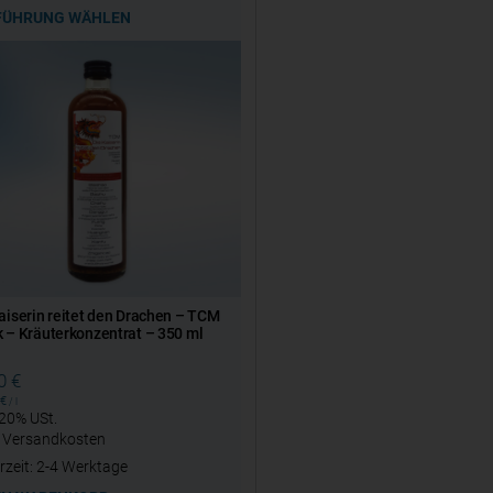
FÜHRUNG WÄHLEN
aiserin reitet den Drachen – TCM
 – Kräuterkonzentrat – 350 ml
80
€
€
/
l
 20% USt.
.
Versandkosten
rzeit:
2-4 Werktage