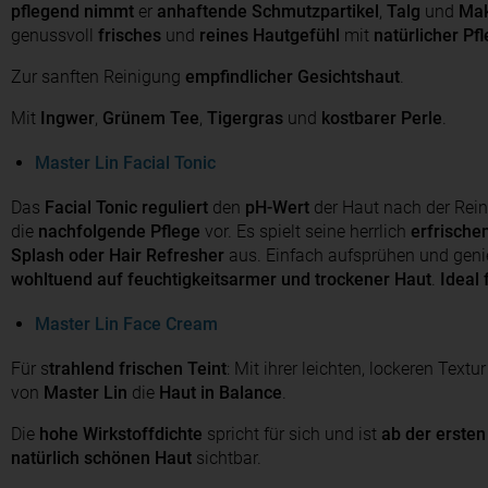
pflegend
nimmt
er
anhaftende
Schmutzpartikel
,
Talg
und
Mak
genussvoll
frisches
und
reines
Hautgefühl
mit
natürlicher Pf
Zur sanften Reinigung
empfindlicher
Gesichtshaut
.
Mit
Ingwer
,
Grünem Tee
,
Tigergras
und
kostbarer Perle
.
Master Lin Facial Tonic
Das
Facial Tonic
reguliert
den
pH-Wert
der Haut nach der Rei
die
nachfolgende Pflege
vor. Es spielt seine herrlich
erfrische
Splash oder Hair Refresher
aus. Einfach aufsprühen und geni
wohltuend
auf feuchtigkeitsarmer und trockener Haut
.
Ideal
Master Lin Face Cream
Für s
trahlend frischen Teint
: Mit ihrer leichten, lockeren Text
von
Master Lin
die
Haut in Balance
.
Die
hohe Wirkstoffdichte
spricht für sich und ist
ab der erste
natürlich schönen Haut
sichtbar.