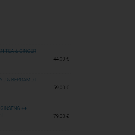
N TEA & GINGER
44,00
€
-YU & BERGAMOT
59,00
€
 GINSENG ++
ml
79,00
€