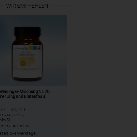
WIR EMPFEHLEN
eidinger-Mischung Nr. 70:
er Jing und Blutaufbau”
25
€
44,25
€
–
50
€
442,50
€
–
/
kg
. MwSt.
.
Versandkosten
rzeit:
2-4 Werktage