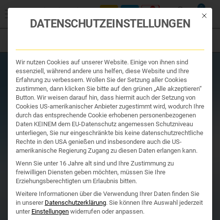
Start
/
Produktsuche
/
Kosmetik und
0
Hygiene
/
Nutrikosmetik
/ WESTEND NATUR HYALURON SERUM ++
Mit die
DATENSCHUTZEINSTELLUNGEN
mit hochdosierter Hyaluronsäure
Filter
Organe & Organ Uhr
Wir nutzen Cookies auf unserer Website. Einige von ihnen sind
Traditionelle Medizin
essenziell, während andere uns helfen, diese Website und Ihre
Nahrungsergänzung
Erfahrung zu verbessern. Wollen Sie der Setzung aller Cookies
Kosmetik und Hygiene
zustimmen, dann klicken Sie bitte auf den grünen „Alle akzeptieren“
Ihr Apotheker
Button. Wir weisen darauf hin, dass hiermit auch der Setzung von
Cookies US-amerikanischer Anbieter zugestimmt wird, wodurch Ihre
durch das entsprechende Cookie erhobenen personenbezogenen
Daten KEINEM dem EU-Datenschutz angemessen Schutzniveau
unterliegen, Sie nur eingeschränkte bis keine datenschutzrechtliche
Rechte in den USA genießen und insbesondere auch die US-
amerikanische Regierung Zugang zu diesen Daten erlangen kann.
Wenn Sie unter 16 Jahre alt sind und Ihre Zustimmung zu
freiwilligen Diensten geben möchten, müssen Sie Ihre
Erziehungsberechtigten um Erlaubnis bitten.
Weitere Informationen über die Verwendung Ihrer Daten finden Sie
in unserer
Datenschutzerklärung
.
Sie können Ihre Auswahl jederzeit
unter
Einstellungen
widerrufen oder anpassen.